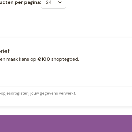
24
ucten per pagina:
rief
ef en maak kans op
€100
shoptegoed.
oopjesdrogisterij jouw gegevens verwerkt.