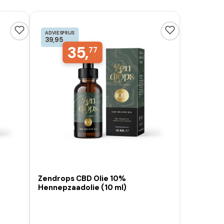
ADVIESPRIJS
39,95
35,
77
Zendrops CBD Olie 10%
Hennepzaadolie (10 ml)