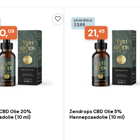
ADVIESPRIJS
23,95
0,
21,
09
45
CBD Olie 20%
Zendrops CBD Olie 5%
dolie (10 ml)
Hennepzaadolie (10 ml)