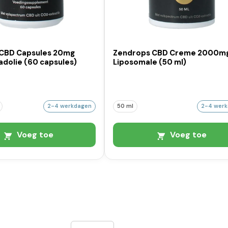
CBD Capsules 20mg
Zendrops CBD Creme 2000m
dolie (60 capsules)
Liposomale (50 ml)
2-4 werkdagen
50 ml
2-4 wer
Voeg toe
Voeg toe