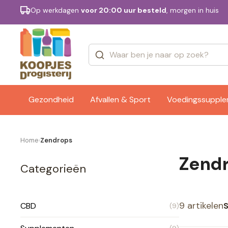
Op werkdagen
voor 20:00 uur besteld
, morgen in huis
Categorieën
Merken
Gezondheid
Afvallen & Sport
Voedingssuppl
Home
Zendrops
›
Zend
Categorieën
9 artikelen
S
CBD
(9)