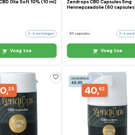
BD Olie Soft 10% (10 ml)
Zendrops CBD Capsules 5mg
Hennepzaadolie (60 capsules
2-4 werkdagen
60 capsules
2-4 wer
Voeg toe
Voeg toe
ADVIESPRIJS
49,95
0,
40,
25
62