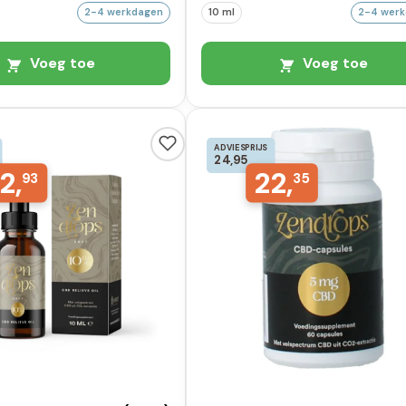
2-4 werkdagen
10 ml
2-4 wer
Voeg toe
Voeg toe
ADVIESPRIJS
24,95
2,
22,
93
35