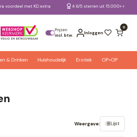
tra voordeel met KD.extra
4.6/5 sterren uit 15.000+ review
Bekijk alle resultaten
0
Prijzen
Inloggen
incl. btw.
en & Drinken
Huishoudelijk
Erotiek
OP=OP
en
Lijst
Weergave: