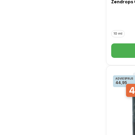
Zendrops C
10 ml
ADVIESPRIJS
44,95
4