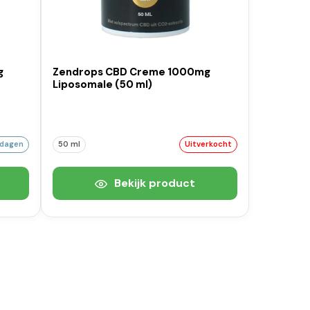
g
Zendrops CBD Creme 1000mg
Liposomale (50 ml)
kdagen
50 ml
Uitverkocht
Bekijk product