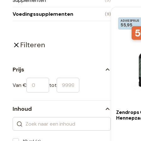
Supplementen
(9)
Voedingssupplementen
(9)
ADVIESPRIJS
55,95
5
Filteren
Prijs
Van €
tot
Inhoud
Zendrops 
Hennepzaa