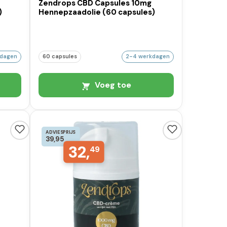
Zendrops CBD Capsules 10mg
)
Hennepzaadolie (60 capsules)
kdagen
60 capsules
2-4 werkdagen
Voeg toe
ADVIESPRIJS
39,95
32,
49