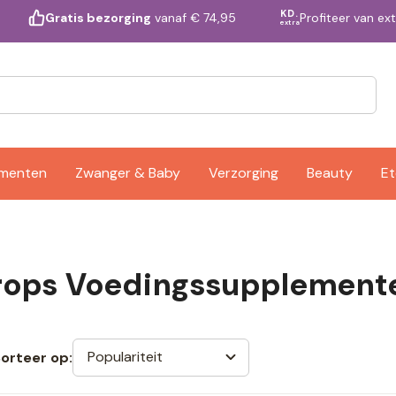
KD.
Profiteer van ex
Gratis bezorging
vanaf € 74,95
extra
ementen
Zwanger & Baby
Verzorging
Beauty
Et
rops Voedingssupplement
Populariteit
orteer op: