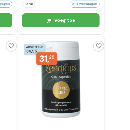
kdagen
10 ml
2-4 werkdagen
Voeg toe
ADVIESPRIJS
34,95
31,
29