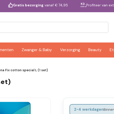
KD.
Profiteer van ex
Gratis bezorging
vanaf € 74,95
extra
ementen
Zwanger & Baby
Verzorging
Beauty
Et
na Fix cotton special L (1 set)
set)
2-4 werkdagen
Binnen