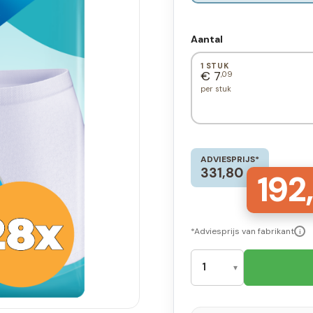
Aantal
1 STUK
€ 7
,09
per stuk
ADVIESPRIJS*
331,80
192,
*Adviesprijs van fabrikant
i