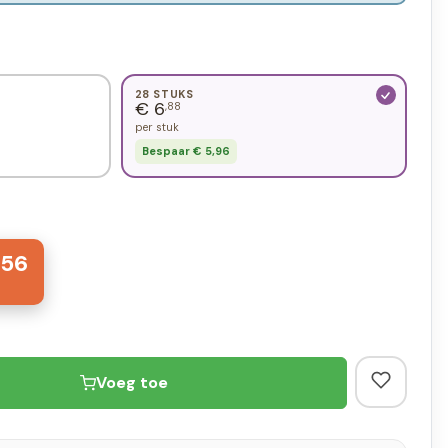
28 STUKS
€ 6
,88
per stuk
Bespaar € 5,96
56
Voeg toe