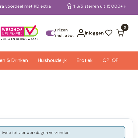
tra voordeel met KD.extra
4.6/5 sterren uit 15.000+ review
Bekijk alle resultaten
0
Prijzen
Inloggen
incl. btw.
en & Drinken
Huishoudelijk
Erotiek
OP=OP
 twee tot vier werkdagen verzonden