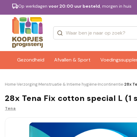
Op werkdagen
voor 20:00 uur besteld
, morgen in huis
Categorieën
Merken
Gezondheid
Afvallen & Sport
Voedingssuppl
Home
Verzorging
Menstruatie & Intieme hygiëne
Incontinentie
28x Te
›
›
›
›
28x Tena Fix cotton special L (1 
Tena