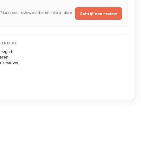
t? Laat een review achter en help andere
Schrijf een review
ERIJ.NL
rogist
eren
+ reviews