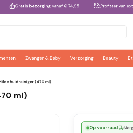
KD.
Profiteer van ex
Gratis bezorging
vanaf € 74,95
extra
ementen
Zwanger & Baby
Verzorging
Beauty
Et
Milde huidreiniger (470 ml)
470 ml)
Op voorraad
·
Morge