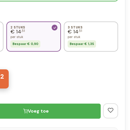
2 STUKS
3 STUKS
€ 14
€ 14
,51
,51
per stuk
per stuk
Bespaar € 0,90
Bespaar € 1,35
2
Voeg toe