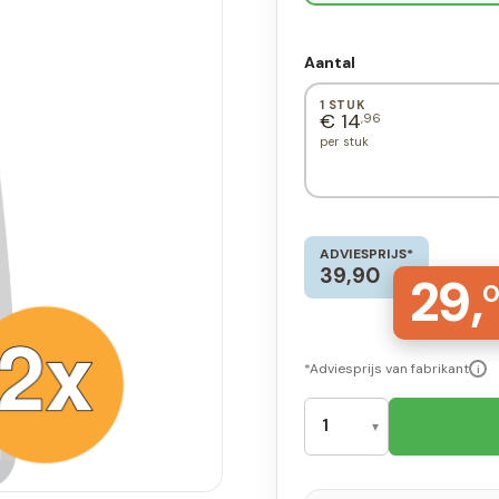
Aantal
1 STUK
€ 14
,96
per stuk
ADVIESPRIJS*
39,90
29,
0
*Adviesprijs van fabrikant
i