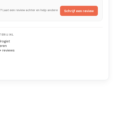
t? Laat een review achter en help andere
Schrijf een review
ERIJ.NL
rogist
eren
+ reviews