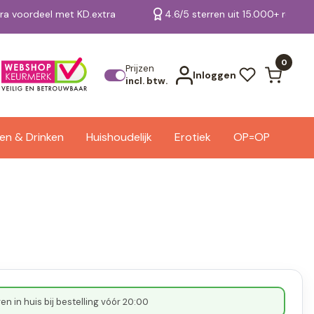
tra voordeel met KD.extra
4.6/5 sterren uit 15.000+ review
Bekijk alle resultaten
0
Prijzen
Inloggen
incl. btw.
en & Drinken
Huishoudelijk
Erotiek
OP=OP
n in huis bij bestelling vóór 20:00