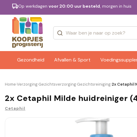
Op werkdagen
voor 20:00 uur besteld
, morgen in huis
Categorieën
Merken
Gezondheid
Afvallen & Sport
Voedingssuppl
Home
Verzorging
Gezichtsverzorging
Gezichtsreiniging
2x Cetaphil 
›
›
›
›
2x Cetaphil Milde huidreiniger (
Cetaphil