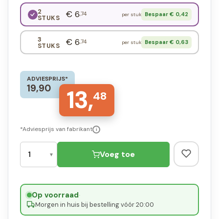
2
€ 6
,74
Bespaar € 0,42
per stuk
STUKS
3
€ 6
,74
Bespaar € 0,63
per stuk
STUKS
ADVIESPRIJS*
19,90
13,
48
*Adviesprijs van fabrikant
i
Voeg toe
Op voorraad
·
Morgen in huis bij bestelling vóór 20:00