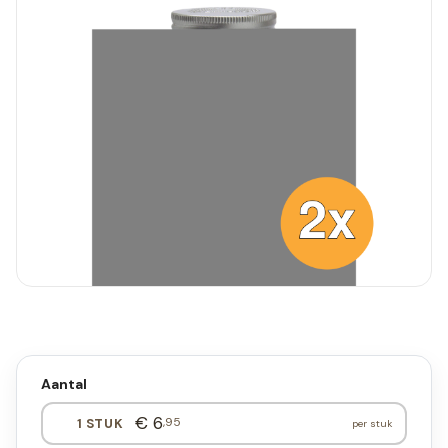
Aantal
€ 6
,95
1 STUK
per stuk