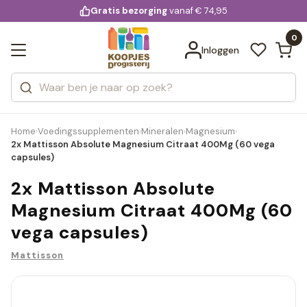
KD.
Gratis bezorging
voor 20:00 uur besteld
vanaf € 74,95
Bekijk alle resultaten
extra
Zoeken
0
Categorieën
Inloggen
Merken
Home
Voedingssupplementen
Mineralen
Magnesium
›
›
›
›
2x Mattisson Absolute Magnesium Citraat 400Mg (60 vega
capsules)
2x Mattisson Absolute
Magnesium Citraat 400Mg (60
vega capsules)
Mattisson