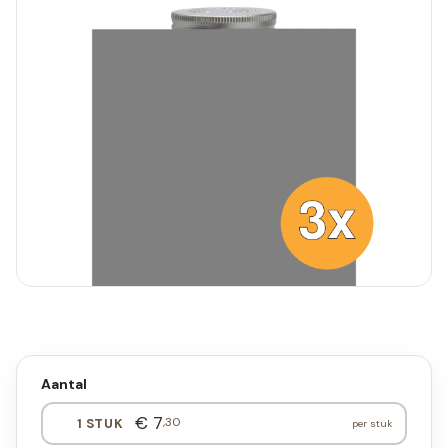
Aantal
€ 7
,30
1 STUK
per stuk