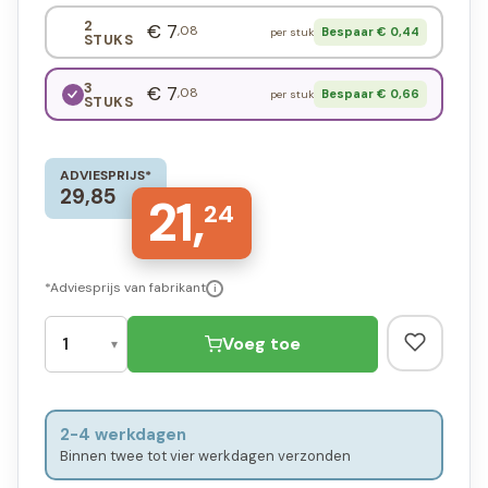
2
€ 7
,08
Bespaar € 0,44
per stuk
STUKS
3
€ 7
,08
Bespaar € 0,66
per stuk
STUKS
ADVIESPRIJS*
29,85
21,
24
*Adviesprijs van fabrikant
i
Voeg toe
2-4 werkdagen
Binnen twee tot vier werkdagen verzonden