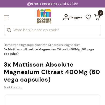
KD.
Gratis bezorging
voor 20:00 uur besteld
vanaf € 74,95
Bekijk alle resultaten
extra
Zoeken
0
Categorieën
Inloggen
Merken
Home
Voedingssupplementen
Mineralen
Magnesium
›
›
›
›
3x Mattisson Absolute Magnesium Citraat 400Mg (60 vega
capsules)
3x Mattisson Absolute
Magnesium Citraat 400Mg (60
vega capsules)
Mattisson