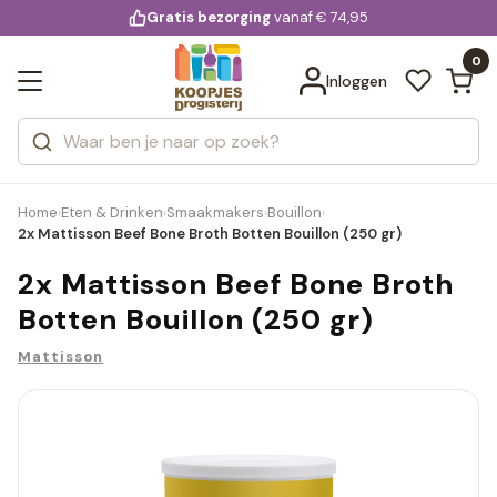
KD.
Gratis bezorging
voor 20:00 uur besteld
vanaf € 74,95
Bekijk alle resultaten
extra
Zoeken
0
Categorieën
Inloggen
Merken
Home
Eten & Drinken
Smaakmakers
Bouillon
›
›
›
›
2x Mattisson Beef Bone Broth Botten Bouillon (250 gr)
2x Mattisson Beef Bone Broth
Botten Bouillon (250 gr)
Mattisson