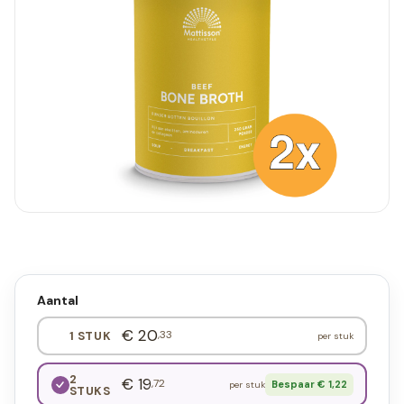
Aantal
€ 20
,33
1 STUK
per stuk
2
€ 19
,72
Bespaar € 1,22
per stuk
STUKS