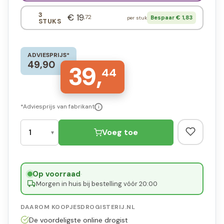
3
€ 19
,72
Bespaar € 1,83
per stuk
STUKS
ADVIESPRIJS*
49,90
39,
44
*Adviesprijs van fabrikant
i
Voeg toe
Op voorraad
·
Morgen in huis bij bestelling vóór 20:00
DAAROM KOOPJESDROGISTERIJ.NL
De voordeligste online drogist