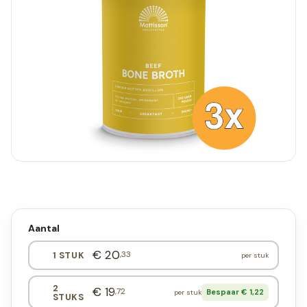
Aantal
€ 20
,33
1 STUK
per stuk
2
€ 19
,72
Bespaar € 1,22
per stuk
STUKS