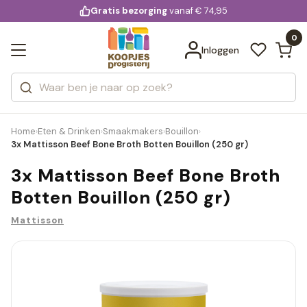
KD.
Gratis bezorging
voor 20:00 uur besteld
vanaf € 74,95
Bekijk alle resultaten
extra
Zoeken
0
Categorieën
Inloggen
Merken
Home
Eten & Drinken
Smaakmakers
Bouillon
›
›
›
›
3x Mattisson Beef Bone Broth Botten Bouillon (250 gr)
3x Mattisson Beef Bone Broth
Botten Bouillon (250 gr)
Mattisson