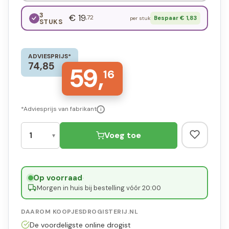
3
€ 19
,72
Bespaar € 1,83
per stuk
STUKS
ADVIESPRIJS*
74,85
59,
16
*Adviesprijs van fabrikant
i
Voeg toe
Op voorraad
·
Morgen in huis bij bestelling vóór 20:00
DAAROM KOOPJESDROGISTERIJ.NL
De voordeligste online drogist