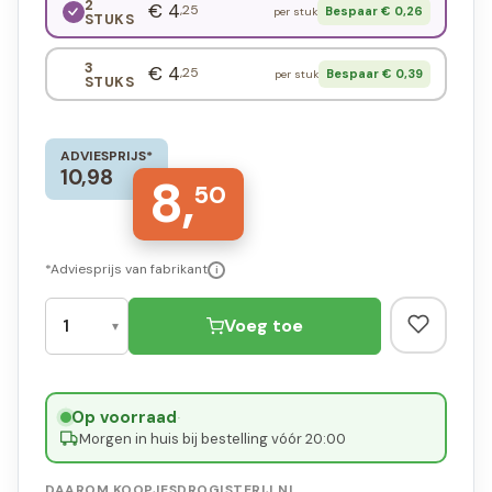
2
€ 4
,25
Bespaar € 0,26
per stuk
STUKS
3
€ 4
,25
Bespaar € 0,39
per stuk
STUKS
ADVIESPRIJS*
10,98
8,
50
*Adviesprijs van fabrikant
i
Voeg toe
Op voorraad
·
Morgen in huis bij bestelling vóór 20:00
DAAROM KOOPJESDROGISTERIJ.NL