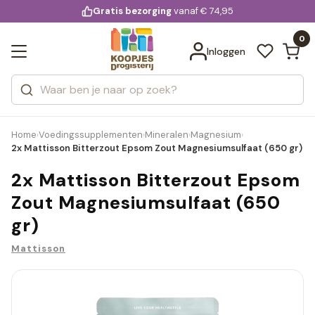
KD.
Gratis bezorging
voor 20:00 uur besteld
vanaf € 74,95
Bekijk alle resultaten
extra
Zoeken
0
Categorieën
Inloggen
Merken
Home
Voedingssupplementen
Mineralen
Magnesium
›
›
›
›
2x Mattisson Bitterzout Epsom Zout Magnesiumsulfaat (650 gr)
2x Mattisson Bitterzout Epsom
Zout Magnesiumsulfaat (650
gr)
Mattisson