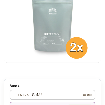
Aantal
€ 4
,38
1 STUK
per stuk