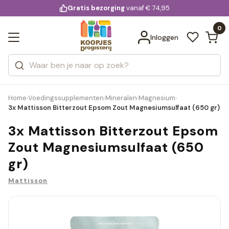
KD.
Gratis bezorging
voor 20:00 uur besteld
vanaf € 74,95
Bekijk alle resultaten
extra
Zoeken
0
Categorieën
Inloggen
Merken
Home
Voedingssupplementen
Mineralen
Magnesium
›
›
›
›
3x Mattisson Bitterzout Epsom Zout Magnesiumsulfaat (650 gr)
3x Mattisson Bitterzout Epsom
Zout Magnesiumsulfaat (650
gr)
Mattisson