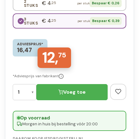
2
€ 4
,25
Bespaar € 0,26
per stuk
STUKS
3
€ 4
,25
Bespaar € 0,39
per stuk
STUKS
ADVIESPRIJS*
16,47
12,
75
*Adviesprijs van fabrikant
i
Voeg toe
Op voorraad
·
Morgen in huis bij bestelling vóór 20:00
DAAROM KOOPJESDROGISTERIJ.NL