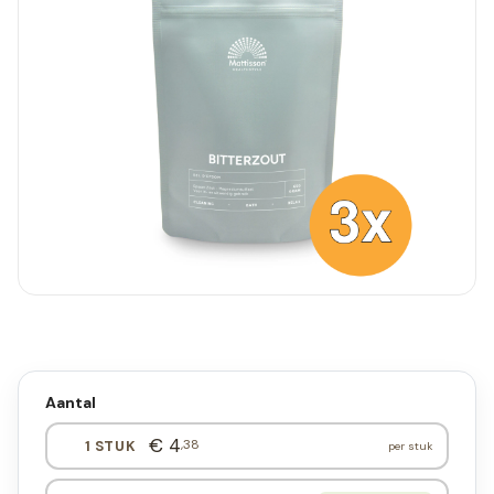
Aantal
€ 4
,38
1 STUK
per stuk