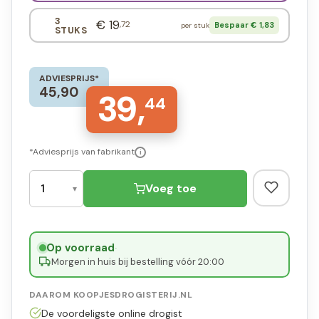
3
€ 19
,72
Bespaar € 1,83
per stuk
STUKS
ADVIESPRIJS*
45,90
39,
44
*Adviesprijs van fabrikant
i
Voeg toe
Op voorraad
·
Morgen in huis bij bestelling vóór 20:00
DAAROM KOOPJESDROGISTERIJ.NL
De voordeligste online drogist