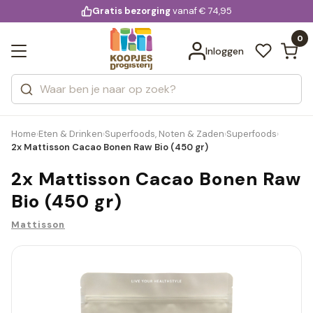
KD.
Gratis bezorging
voor 20:00 uur besteld
vanaf € 74,95
Bekijk alle resultaten
extra
Zoeken
0
Categorieën
Inloggen
Merken
Home
Eten & Drinken
Superfoods, Noten & Zaden
Superfoods
›
›
›
›
2x Mattisson Cacao Bonen Raw Bio (450 gr)
2x Mattisson Cacao Bonen Raw
Bio (450 gr)
Mattisson