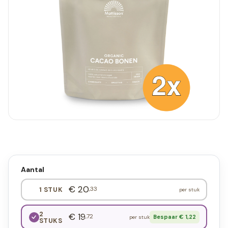
Aantal
€ 20
,33
1 STUK
per stuk
2
€ 19
,72
Bespaar € 1,22
per stuk
STUKS