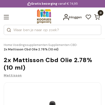
KD.
Gratis bezorging
voor 20:00 uur besteld
vanaf € 74,95
Bekijk alle resultaten
extra
Zoeken
0
Categorieën
Inloggen
Merken
Home
Voedingssupplementen
Supplementen
CBD
›
›
›
›
2x Mattisson Cbd Olie 2.78% (10 ml)
2x Mattisson Cbd Olie 2.78%
(10 ml)
Mattisson