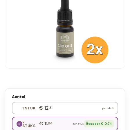
Aantal
€ 12
,31
1 STUK
per stuk
2
€ 11
,94
Bespaar € 0,74
per stuk
STUKS