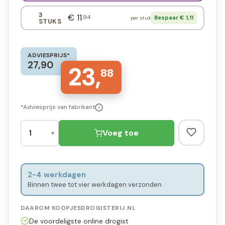
3
€ 11
,94
Bespaar € 1,11
per stuk
STUKS
ADVIESPRIJS*
27,90
23,
88
*Adviesprijs van fabrikant
i
Voeg toe
2-4 werkdagen
Binnen twee tot vier werkdagen verzonden
DAAROM KOOPJESDROGISTERIJ.NL
De voordeligste online drogist