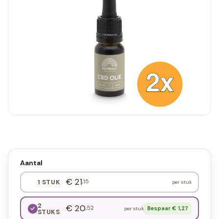
Aantal
€ 21
,15
1 STUK
per stuk
2
€ 20
,52
Bespaar € 1,27
per stuk
STUKS