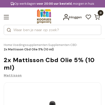
KD.
Op werkdagen
Gratis bezorging
voor 20:00 uur besteld
, morgen in huis
Bekijk alle resultaten
extra
Zoeken
0
Categorieën
Inloggen
Merken
Home
Voedingssupplementen
Supplementen
CBD
›
›
›
›
2x Mattisson Cbd Olie 5% (10 ml)
2x Mattisson Cbd Olie 5% (10
ml)
Mattisson