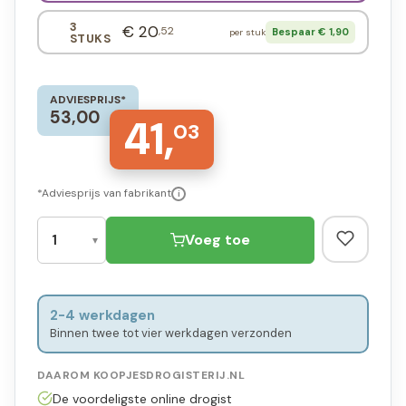
3
€ 20
,52
Bespaar € 1,90
per stuk
STUKS
ADVIESPRIJS*
53,00
41,
03
*Adviesprijs van fabrikant
i
Voeg toe
2-4 werkdagen
Binnen twee tot vier werkdagen verzonden
DAAROM KOOPJESDROGISTERIJ.NL
De voordeligste online drogist