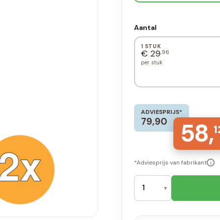
Aantal
1 STUK
€ 29
,96
per stuk
ADVIESPRIJS*
79,90
58,
1
*Adviesprijs van fabrikant
i