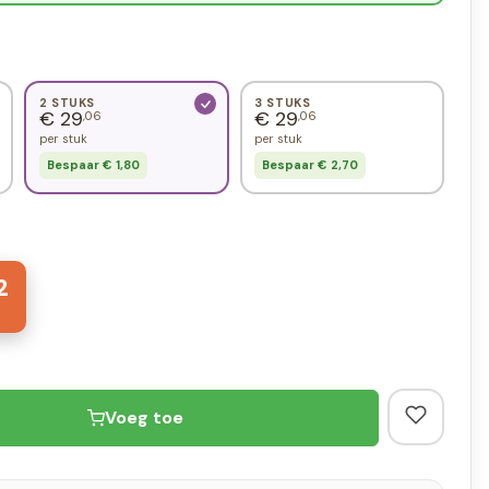
2 STUKS
3 STUKS
€ 29
€ 29
,06
,06
per stuk
per stuk
Bespaar € 1,80
Bespaar € 2,70
2
Voeg toe