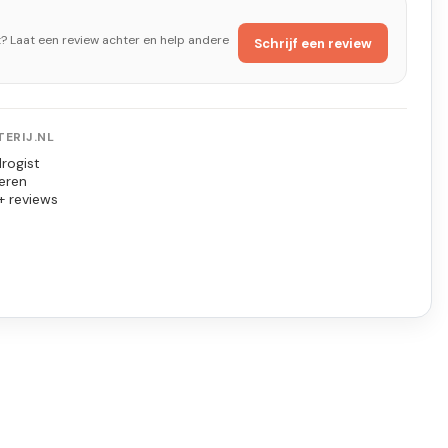
t? Laat een review achter en help andere
Schrijf een review
ERIJ.NL
rogist
eren
+ reviews