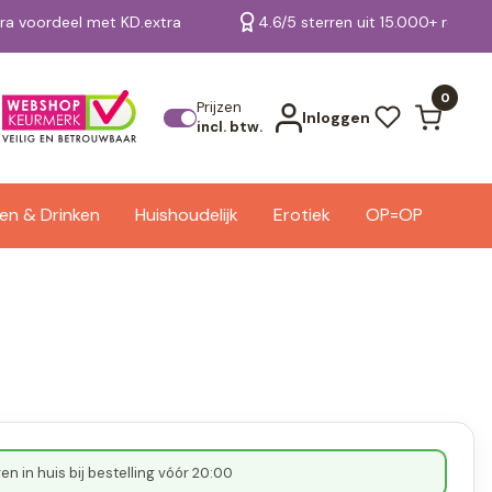
tra voordeel met KD.extra
4.6/5 sterren uit 15.000+ review
Bekijk alle resultaten
0
Prijzen
Inloggen
incl. btw.
en & Drinken
Huishoudelijk
Erotiek
OP=OP
n in huis bij bestelling vóór 20:00