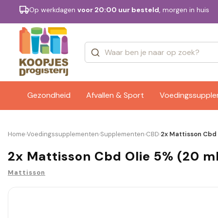
Op werkdagen
voor 20:00 uur besteld
, morgen in huis
Categorieën
Merken
Gezondheid
Afvallen & Sport
Voedingssuppl
Home
Voedingssupplementen
Supplementen
CBD
2x Mattisson Cbd 
›
›
›
›
2x Mattisson Cbd Olie 5% (20 m
Mattisson