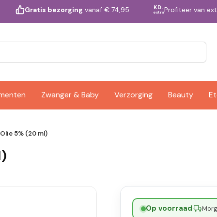
KD.
Profiteer van ex
Gratis bezorging
vanaf € 74,95
extra
ementen
Zwanger & Baby
Verzorging
Beauty
Et
Olie 5% (20 ml)
l)
Op voorraad
·
Morge