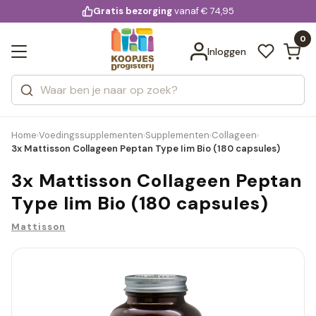
KD.
Gratis bezorging
voor 20:00 uur besteld
vanaf € 74,95
Bekijk alle resultaten
extra
Zoeken
0
Categorieën
Inloggen
Merken
Home
Voedingssupplementen
Supplementen
Collageen
›
›
›
›
3x Mattisson Collageen Peptan Type Iim Bio (180 capsules)
3x Mattisson Collageen Peptan
Type Iim Bio (180 capsules)
Mattisson