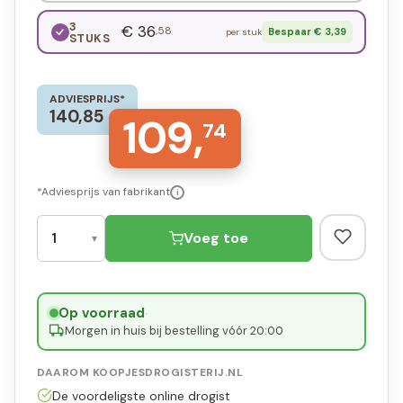
3
€ 36
,58
Bespaar € 3,39
per stuk
STUKS
ADVIESPRIJS*
140,85
109,
74
*Adviesprijs van fabrikant
i
Voeg toe
Op voorraad
·
Morgen in huis bij bestelling vóór 20:00
DAAROM KOOPJESDROGISTERIJ.NL
De voordeligste online drogist