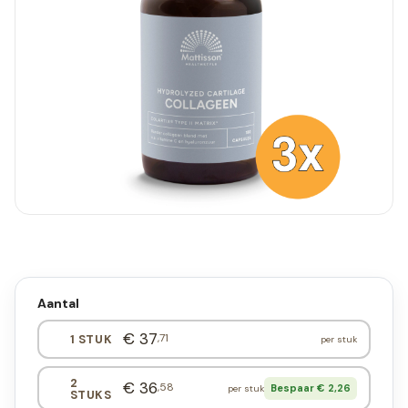
Aantal
€ 37
,71
1 STUK
per stuk
2
€ 36
,58
Bespaar € 2,26
per stuk
STUKS