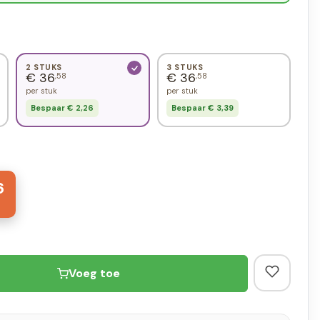
2 STUKS
3 STUKS
€ 36
€ 36
,58
,58
per stuk
per stuk
Bespaar € 2,26
Bespaar € 3,39
6
Voeg toe