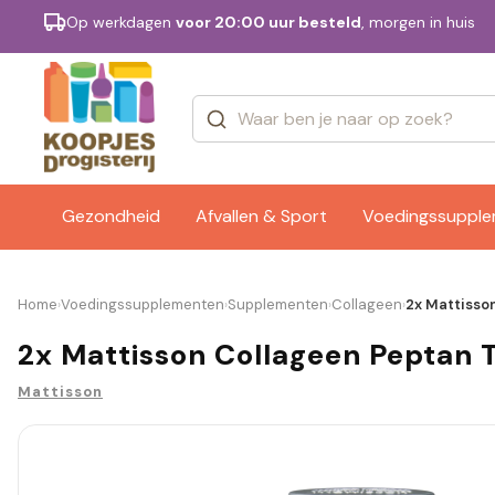
Op werkdagen
voor 20:00 uur besteld
, morgen in huis
Categorieën
Merken
Gezondheid
Afvallen & Sport
Voedingssuppl
Home
Voedingssupplementen
Supplementen
Collageen
2x Mattisson
›
›
›
›
2x Mattisson Collageen Peptan T
Mattisson