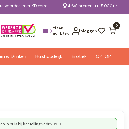
tra voordeel met KD.extra
4.6/5 sterren uit 15.000+ review
Bekijk alle resultaten
0
Prijzen
Inloggen
incl. btw.
en & Drinken
Huishoudelijk
Erotiek
OP=OP
n in huis bij bestelling vóór 20:00