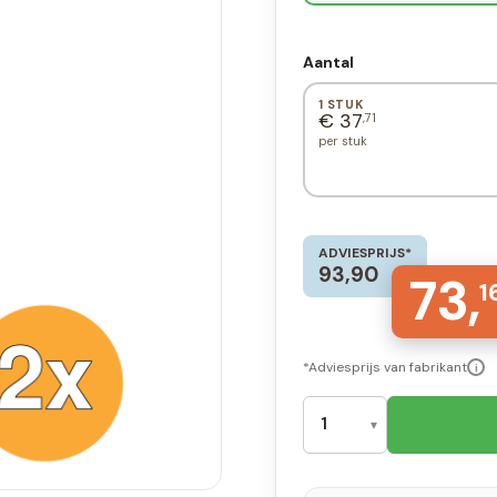
Aantal
1 STUK
€ 37
,71
per stuk
ADVIESPRIJS*
93,90
73,
1
*Adviesprijs van fabrikant
i