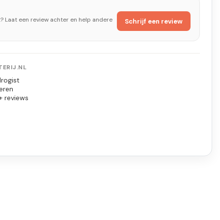
t? Laat een review achter en help andere
Schrijf een review
ERIJ.NL
rogist
eren
+ reviews