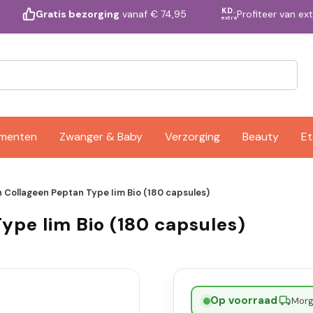
KD.
Profiteer van ex
Gratis bezorging
vanaf € 74,95
extra
ementen
Zwanger & Baby
Verzorging
Beauty
Et
 Collageen Peptan Type Iim Bio (180 capsules)
ype Iim Bio (180 capsules)
Op voorraad
·
Morge