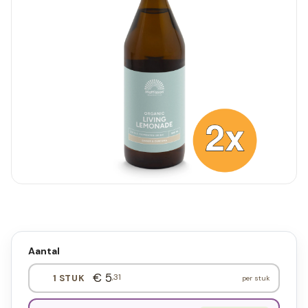
Aantal
€ 5
,31
1 STUK
per stuk