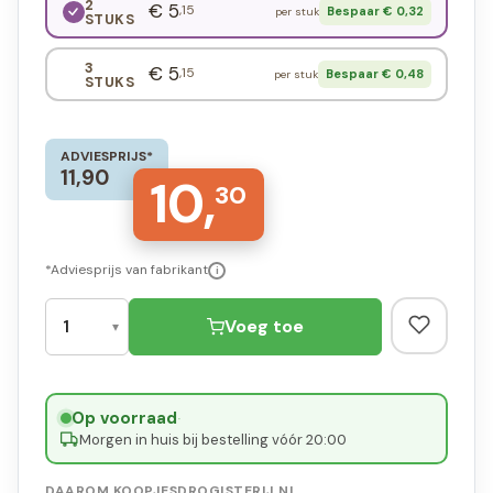
2
€ 5
,15
Bespaar € 0,32
per stuk
STUKS
3
€ 5
,15
Bespaar € 0,48
per stuk
STUKS
ADVIESPRIJS*
11,90
10,
30
*Adviesprijs van fabrikant
i
Voeg toe
Op voorraad
·
Morgen in huis bij bestelling vóór 20:00
DAAROM KOOPJESDROGISTERIJ.NL