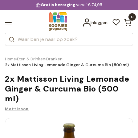
KD.
Gratis bezorging
voor 20:00 uur besteld
vanaf € 74,95
Bekijk alle resultaten
extra
Zoeken
0
Categorieën
Inloggen
Merken
Home
Eten & Drinken
Dranken
›
›
›
2x Mattisson Living Lemonade Ginger & Curcuma Bio (500 ml)
2x Mattisson Living Lemonade
Ginger & Curcuma Bio (500
ml)
Mattisson