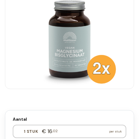
Aantal
€ 16
,02
1 STUK
per stuk