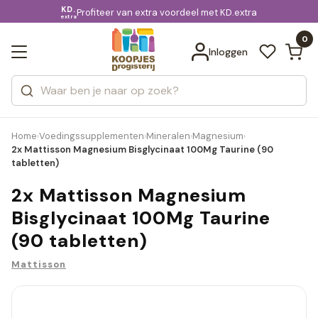
KD.
Gratis bezorging
voor 20:00 uur besteld
Profiteer van extra voordeel met KD.extra
Bekijk alle resultaten
extra
Zoeken
0
Categorieën
Inloggen
Merken
Home
Voedingssupplementen
Mineralen
Magnesium
›
›
›
›
2x Mattisson Magnesium Bisglycinaat 100Mg Taurine (90
tabletten)
2x Mattisson Magnesium
Bisglycinaat 100Mg Taurine
(90 tabletten)
Mattisson