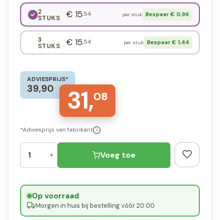
2
€ 15
,54
Bespaar € 0,96
per stuk
STUKS
3
€ 15
,54
Bespaar € 1,44
per stuk
STUKS
ADVIESPRIJS*
39,90
31,
08
*Adviesprijs van fabrikant
i
Voeg toe
Op voorraad
·
Morgen in huis bij bestelling vóór 20:00