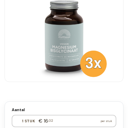
Aantal
€ 16
,02
1 STUK
per stuk