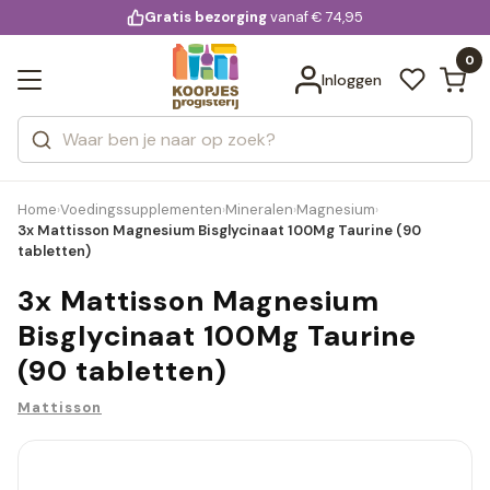
KD.
Gratis bezorging
voor 20:00 uur besteld
vanaf € 74,95
Bekijk alle resultaten
extra
Zoeken
0
Categorieën
Inloggen
Merken
Home
Voedingssupplementen
Mineralen
Magnesium
›
›
›
›
3x Mattisson Magnesium Bisglycinaat 100Mg Taurine (90
tabletten)
3x Mattisson Magnesium
Bisglycinaat 100Mg Taurine
(90 tabletten)
Mattisson