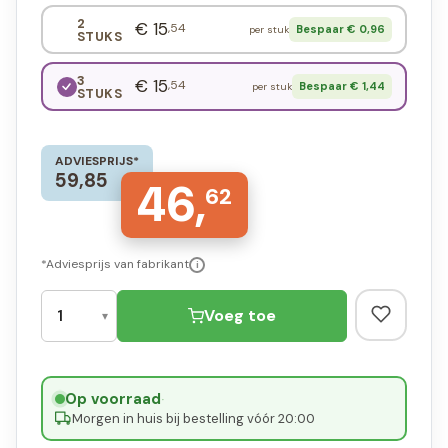
2
€ 15
,54
Bespaar € 0,96
per stuk
STUKS
3
€ 15
,54
Bespaar € 1,44
per stuk
STUKS
ADVIESPRIJS*
59,85
46,
62
*Adviesprijs van fabrikant
i
Voeg toe
Op voorraad
·
Morgen in huis bij bestelling vóór 20:00