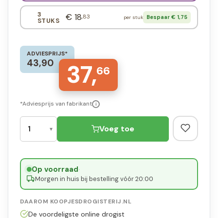
3
€ 18
,83
Bespaar € 1,75
per stuk
STUKS
ADVIESPRIJS*
43,90
37,
66
*Adviesprijs van fabrikant
i
Voeg toe
Op voorraad
·
Morgen in huis bij bestelling vóór 20:00
DAAROM KOOPJESDROGISTERIJ.NL
De voordeligste online drogist