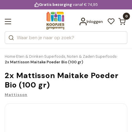
KD.
Gratis bezorging
voor 20:00 uur besteld
vanaf € 74,95
Bekijk alle resultaten
extra
Zoeken
0
Categorieën
Inloggen
Merken
Home
Eten & Drinken
Superfoods, Noten & Zaden
Superfoods
›
›
›
›
2x Mattisson Maitake Poeder Bio (100 gr)
2x Mattisson Maitake Poeder
Bio (100 gr)
Mattisson