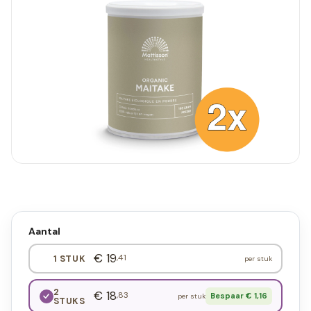
Aantal
€ 19
,41
1 STUK
per stuk
2
€ 18
,83
Bespaar € 1,16
per stuk
STUKS