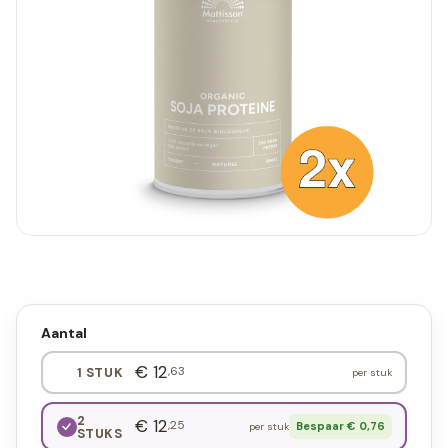
Aantal
€ 12
,63
1 STUK
per stuk
2
€ 12
,25
Bespaar € 0,76
per stuk
STUKS