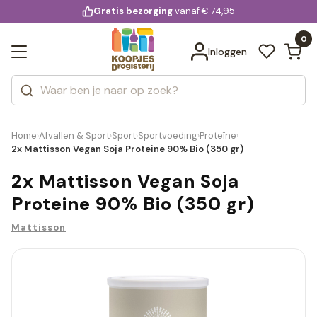
KD.
Gratis bezorging
voor 20:00 uur besteld
vanaf € 74,95
Bekijk alle resultaten
extra
Zoeken
0
Categorieën
Inloggen
Merken
Home
Afvallen & Sport
Sport
Sportvoeding
Proteïne
›
›
›
›
›
2x Mattisson Vegan Soja Proteine 90% Bio (350 gr)
2x Mattisson Vegan Soja
Proteine 90% Bio (350 gr)
Mattisson