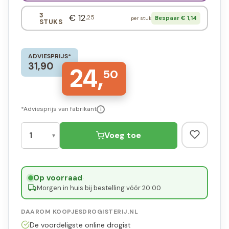
3
€ 12
,25
Bespaar € 1,14
per stuk
STUKS
ADVIESPRIJS*
31,90
24,
50
*Adviesprijs van fabrikant
i
Voeg toe
Op voorraad
·
Morgen in huis bij bestelling vóór 20:00
DAAROM KOOPJESDROGISTERIJ.NL
De voordeligste online drogist