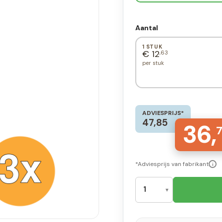
Aantal
1 STUK
€ 12
,63
per stuk
ADVIESPRIJS*
47,85
36,
*Adviesprijs van fabrikant
i