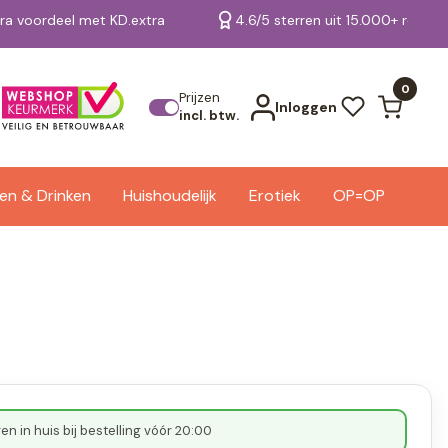
tra voordeel met KD.extra
4.6/5 sterren uit 15.000+ review
Bekijk alle resultaten
0
Prijzen
Inloggen
incl. btw.
en & Drinken
Huishoudelijk
Erotiek
OP=OP
n in huis bij bestelling vóór 20:00