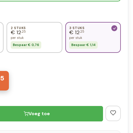
2 STUKS
3 STUKS
€ 12
€ 12
,25
,25
per stuk
per stuk
Bespaar € 0,76
Bespaar € 1,14
75
Voeg toe