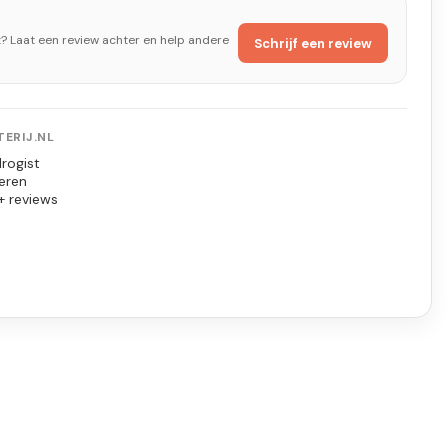
t? Laat een review achter en help andere
Schrijf een review
ERIJ.NL
rogist
eren
+ reviews