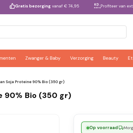
KD.
Profiteer van ex
Gratis bezorging
vanaf € 74,95
extra
ementen
Zwanger & Baby
Verzorging
Beauty
Et
an Soja Proteine 90% Bio (350 gr)
e 90% Bio (350 gr)
Op voorraad
·
Morge