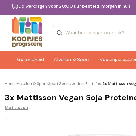
Op werkdagen
voor 20:00 uur besteld
, morgen in huis
Categorieën
Merken
Gezondheid
Afvallen & Sport
Voedingssuppl
Home
Afvallen & Sport
Sport
Sportvoeding
Proteïne
3x Mattisson Veg
›
›
›
›
›
3x Mattisson Vegan Soja Protein
Mattisson