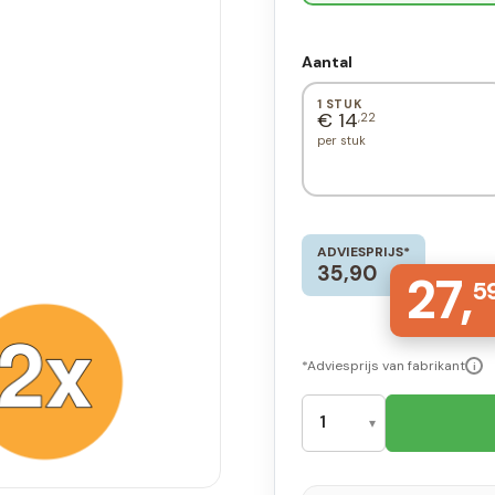
Aantal
1 STUK
€ 14
,22
per stuk
ADVIESPRIJS*
35,90
27,
5
*Adviesprijs van fabrikant
i