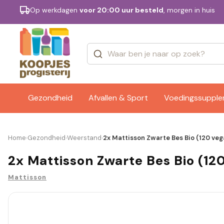
Op werkdagen
voor 20:00 uur besteld
, morgen in huis
Categorieën
Merken
Gezondheid
Afvallen & Sport
Voedingssuppl
Home
Gezondheid
Weerstand
2x Mattisson Zwarte Bes Bio (120 veg
›
›
›
2x Mattisson Zwarte Bes Bio (12
Mattisson