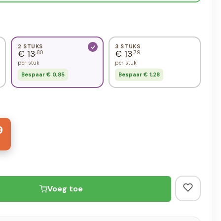
2 STUKS
3 STUKS
€ 13
€ 13
,80
,79
per stuk
per stuk
Bespaar € 0,85
Bespaar € 1,28
9
Voeg toe