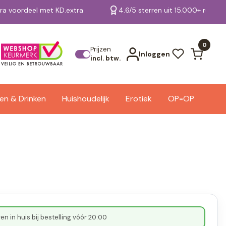
tra voordeel met KD.extra
4.6/5 sterren uit 15.000+ review
Bekijk alle resultaten
0
Prijzen
Inloggen
incl. btw.
en & Drinken
Huishoudelijk
Erotiek
OP=OP
n in huis bij bestelling vóór 20:00