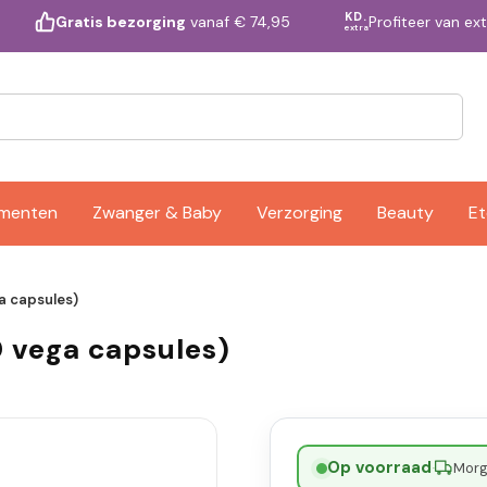
KD.
Profiteer van ex
Gratis bezorging
vanaf € 74,95
extra
ementen
Zwanger & Baby
Verzorging
Beauty
Et
a capsules)
0 vega capsules)
Op voorraad
·
Morge