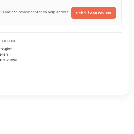
t? Laat een review achter en help andere
Schrijf een review
ERIJ.NL
rogist
eren
+ reviews