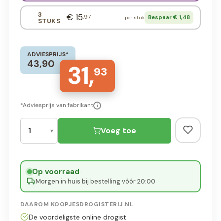
3
€ 15
,97
Bespaar € 1,48
per stuk
STUKS
ADVIESPRIJS*
43,90
31,
93
*Adviesprijs van fabrikant
i
Voeg toe
Op voorraad
·
Morgen in huis bij bestelling vóór 20:00
DAAROM KOOPJESDROGISTERIJ.NL
De voordeligste online drogist