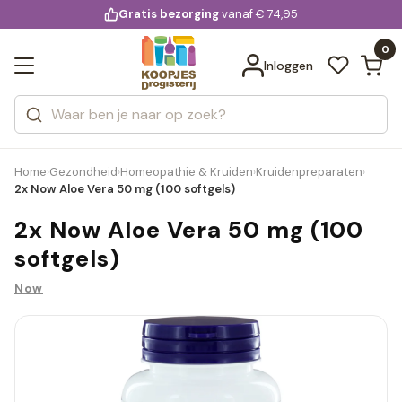
KD.
Gratis bezorging
voor 20:00 uur besteld
vanaf € 74,95
Bekijk alle resultaten
extra
Zoeken
0
Categorieën
Inloggen
Merken
Home
Gezondheid
Homeopathie & Kruiden
Kruidenpreparaten
›
›
›
›
2x Now Aloe Vera 50 mg (100 softgels)
2x Now Aloe Vera 50 mg (100
softgels)
Now