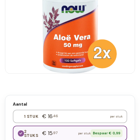
Aantal
€ 16
,46
1 STUK
per stuk
2
€ 15
,97
Bespaar € 0,99
per stuk
STUKS