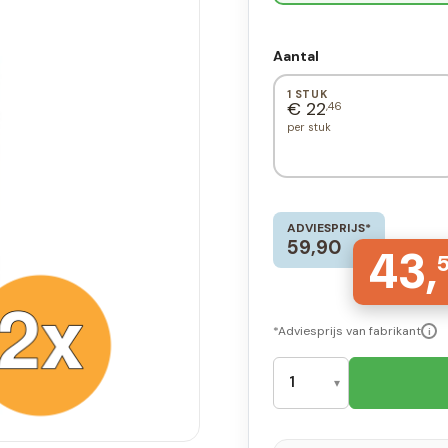
Aantal
1 STUK
€ 22
,46
per stuk
ADVIESPRIJS*
59,90
43,
*Adviesprijs van fabrikant
i