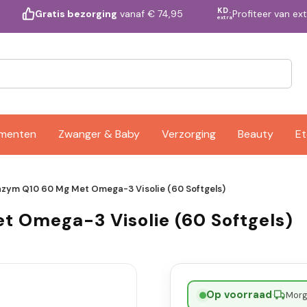
KD.
Profiteer van ex
Gratis bezorging
vanaf € 74,95
extra
ementen
Zwanger & Baby
Verzorging
Beauty
Et
zym Q10 60 Mg Met Omega-3 Visolie (60 Softgels)
 Omega-3 Visolie (60 Softgels)
Op voorraad
·
Morge