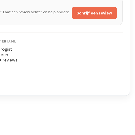
t? Laat een review achter en help andere
Schrijf een review
ERIJ.NL
rogist
eren
+ reviews