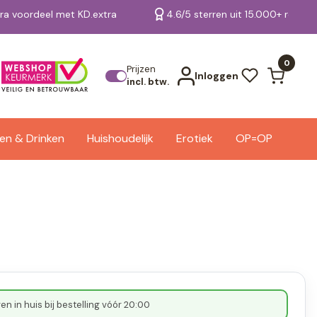
tra voordeel met KD.extra
4.6/5 sterren uit 15.000+ review
Bekijk alle resultaten
0
Prijzen
Inloggen
incl. btw.
en & Drinken
Huishoudelijk
Erotiek
OP=OP
n in huis bij bestelling vóór 20:00