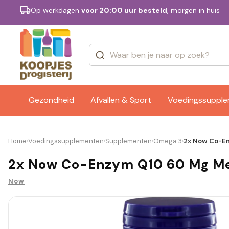
Op werkdagen
voor 20:00 uur besteld
, morgen in huis
Categorieën
Merken
Gezondheid
Afvallen & Sport
Voedingssuppl
Home
Voedingssupplementen
Supplementen
Omega 3
2x Now Co-En
›
›
›
›
2x Now Co-Enzym Q10 60 Mg Met
Now