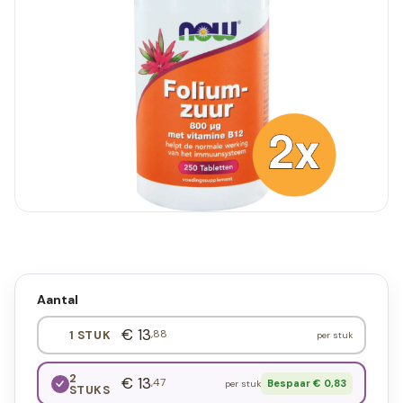
Aantal
€ 13
,88
1 STUK
per stuk
2
€ 13
,47
Bespaar € 0,83
per stuk
STUKS