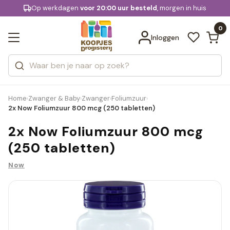
KD.
Op werkdagen
Gratis bezorging
voor 20:00 uur besteld
, morgen in huis
Bekijk alle resultaten
extra
Zoeken
0
Categorieën
Inloggen
Merken
Home
Zwanger & Baby
Zwanger
Foliumzuur
›
›
›
›
2x Now Foliumzuur 800 mcg (250 tabletten)
2x Now Foliumzuur 800 mcg
(250 tabletten)
Now