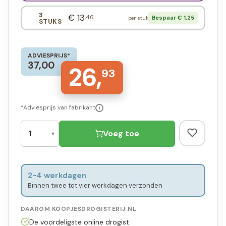
3
€ 13
,46
Bespaar € 1,25
per stuk
STUKS
ADVIESPRIJS*
37,00
26,
93
*Adviesprijs van fabrikant
i
Voeg toe
2-4 werkdagen
Binnen twee tot vier werkdagen verzonden
DAAROM KOOPJESDROGISTERIJ.NL
De voordeligste online drogist