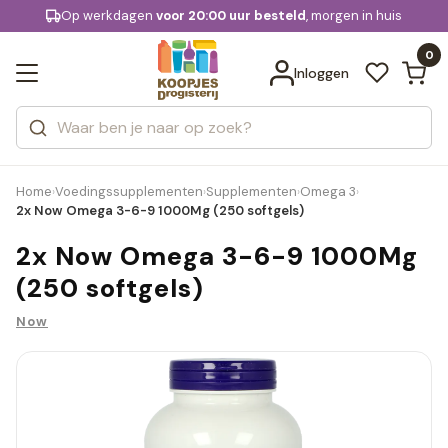
KD.
Op werkdagen
Gratis bezorging
voor 20:00 uur besteld
, morgen in huis
Bekijk alle resultaten
extra
Zoeken
0
Categorieën
Inloggen
Merken
Home
Voedingssupplementen
Supplementen
Omega 3
›
›
›
›
2x Now Omega 3-6-9 1000Mg (250 softgels)
2x Now Omega 3-6-9 1000Mg
(250 softgels)
Now