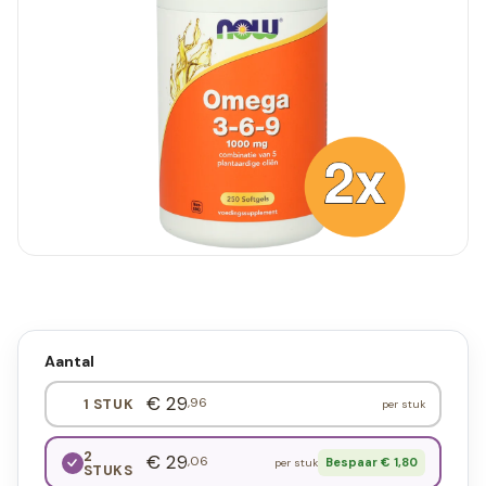
Aantal
€ 29
,96
1 STUK
per stuk
2
€ 29
,06
Bespaar € 1,80
per stuk
STUKS