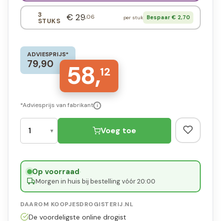
3
€ 29
,06
Bespaar € 2,70
per stuk
STUKS
ADVIESPRIJS*
79,90
58,
12
*Adviesprijs van fabrikant
i
Voeg toe
Op voorraad
·
Morgen in huis bij bestelling vóór 20:00
DAAROM KOOPJESDROGISTERIJ.NL
De voordeligste online drogist