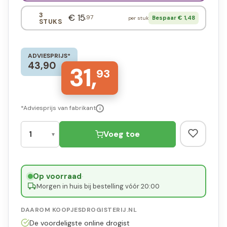
3
€ 15
,97
Bespaar € 1,48
per stuk
STUKS
ADVIESPRIJS*
43,90
31,
93
*Adviesprijs van fabrikant
i
Voeg toe
Op voorraad
·
Morgen in huis bij bestelling vóór 20:00
DAAROM KOOPJESDROGISTERIJ.NL
De voordeligste online drogist