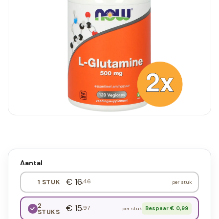
Aantal
€ 16
,46
1 STUK
per stuk
2
€ 15
,97
Bespaar € 0,99
per stuk
STUKS