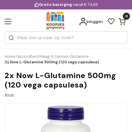
KD.
Gratis bezorging
voor 20:00 uur besteld
vanaf € 74,95
Bekijk alle resultaten
extra
Zoeken
0
Categorieën
Inloggen
Merken
Home
Gezondheid
Maag & Darmen
Glutamine
›
›
›
›
2x Now L-Glutamine 500mg (120 vega capsulesa)
2x Now L-Glutamine 500mg
(120 vega capsulesa)
Now