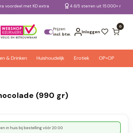
tra voordeel met KD.extra
4.6/5 sterren uit 15.000+ review
Bekijk alle resultaten
0
Prijzen
Inloggen
incl. btw.
en & Drinken
Huishoudelijk
Erotiek
OP=OP
hocolade (990 gr)
n in huis bij bestelling vóór 20:00