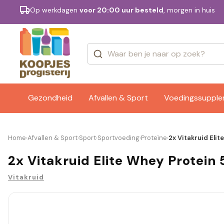
Op werkdagen
voor 20:00 uur besteld
, morgen in huis
Categorieën
Merken
Gezondheid
Afvallen & Sport
Voedingssuppl
Home
Afvallen & Sport
Sport
Sportvoeding
Proteïne
2x Vitakruid Eli
›
›
›
›
›
2x Vitakruid Elite Whey Protein
Vitakruid