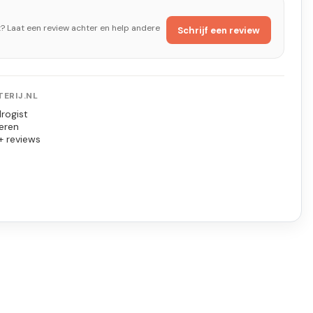
t? Laat een review achter en help andere
Schrijf een review
ERIJ.NL
rogist
eren
+ reviews