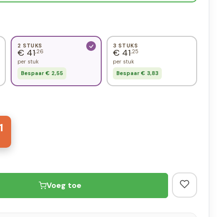
2 STUKS
3 STUKS
€ 41
€ 41
,26
,25
per stuk
per stuk
Bespaar € 2,55
Bespaar € 3,83
1
Voeg toe