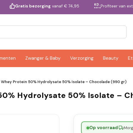
KD.
Profiteer van ex
Gratis bezorging
vanaf € 74,95
extra
ementen
Zwanger & Baby
Verzorging
Beauty
Et
te Whey Protein 50% Hydrolysate 50% Isolate – Chocolade (990 gr)
 50% Hydrolysate 50% Isolate – C
Op voorraad
·
Morge