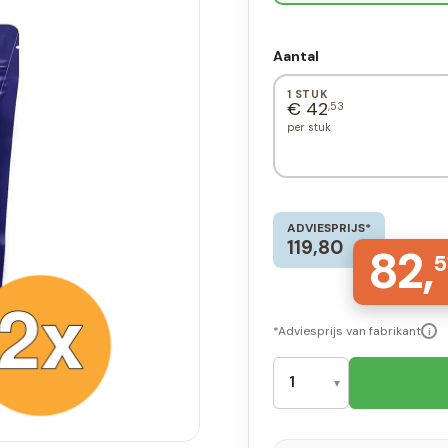
Aantal
1 STUK
€ 42
,53
per stuk
ADVIESPRIJS*
119,80
82,
5
*Adviesprijs van fabrikant
i