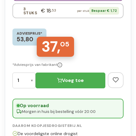
3
€ 18
,53
Bespaar € 1,72
per stuk
STUKS
ADVIESPRIJS*
53,80
37,
05
*Adviesprijs van fabrikant
i
Voeg toe
Op voorraad
·
Morgen in huis bij bestelling vóór 20:00
DAAROM KOOPJESDROGISTERIJ.NL
De voordeligste online drogist