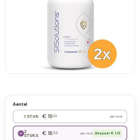
Aantal
€ 19
,10
1 STUK
per stuk
2
€ 18
,53
Bespaar € 1,15
per stuk
STUKS