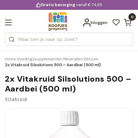
KD.
Gratis bezorging
voor 20:00 uur besteld
vanaf € 74,95
Bekijk alle resultaten
extra
Zoeken
0
Categorieën
Inloggen
Merken
Home
Voedingssupplementen
Mineralen
Silicium
›
›
›
›
2x Vitakruid Silsolutions 500 – Aardbei (500 ml)
2x Vitakruid Silsolutions 500 –
Aardbei (500 ml)
Vitakruid