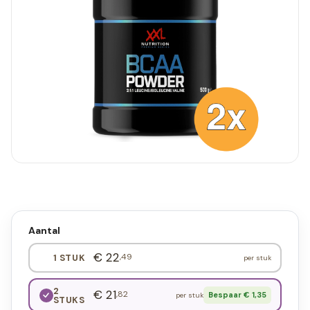
Aantal
€ 22
,49
1 STUK
per stuk
2
€ 21
,82
Bespaar € 1,35
per stuk
STUKS