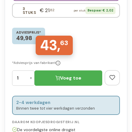
3
€ 21
,82
Bespaar € 2,02
per stuk
STUKS
ADVIESPRIJS*
49,98
43,
63
*Adviesprijs van fabrikant
i
Voeg toe
2-4 werkdagen
Binnen twee tot vier werkdagen verzonden
DAAROM KOOPJESDROGISTERIJ.NL
De voordeligste online drogist