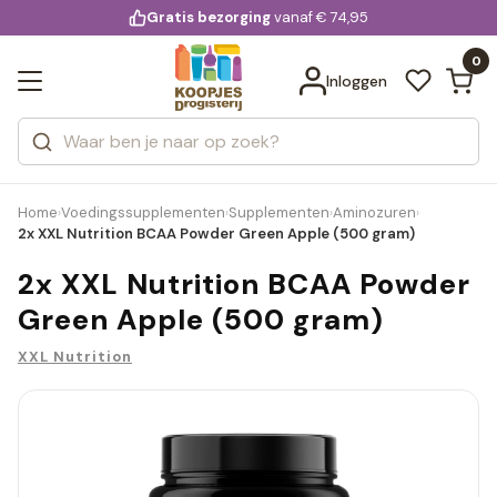
KD.
Gratis bezorging
voor 20:00 uur besteld
vanaf € 74,95
Bekijk alle resultaten
extra
Zoeken
0
Categorieën
Inloggen
Merken
Home
Voedingssupplementen
Supplementen
Aminozuren
›
›
›
›
2x XXL Nutrition BCAA Powder Green Apple (500 gram)
2x XXL Nutrition BCAA Powder
Green Apple (500 gram)
XXL Nutrition