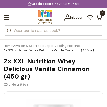
KD.
Gratis bezorging
voor 20:00 uur besteld
vanaf € 74,95
Bekijk alle resultaten
extra
Zoeken
0
Categorieën
Inloggen
Merken
Home
Afvallen & Sport
Sport
Sportvoeding
Proteïne
›
›
›
›
›
2x XXL Nutrition Whey Delicious Vanilla Cinnamon (450 gr)
2x XXL Nutrition Whey
Delicious Vanilla Cinnamon
(450 gr)
XXL Nutrition