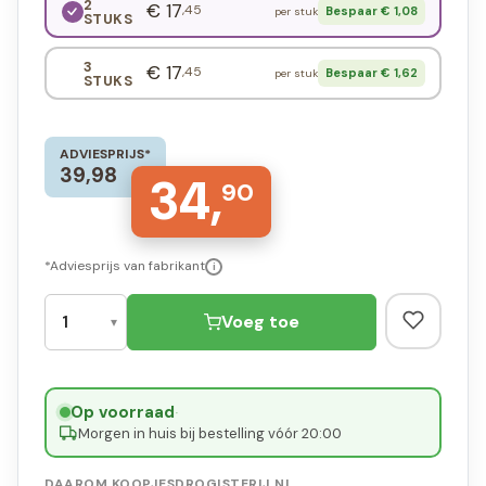
2
€ 17
,45
Bespaar € 1,08
per stuk
STUKS
3
€ 17
,45
Bespaar € 1,62
per stuk
STUKS
ADVIESPRIJS*
39,98
34,
90
*Adviesprijs van fabrikant
i
Voeg toe
Op voorraad
·
Morgen in huis bij bestelling vóór 20:00
DAAROM KOOPJESDROGISTERIJ.NL