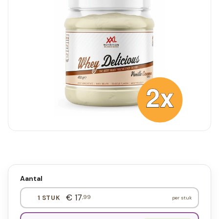
Aantal
€ 17
,99
1 STUK
per stuk