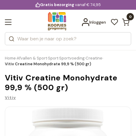
KD.
Gratis bezorging
voor 20:00 uur besteld
vanaf € 74,95
Bekijk alle resultaten
extra
Zoeken
0
Categorieën
Inloggen
Merken
Home
Afvallen & Sport
Sport
Sportvoeding
Creatine
›
›
›
›
›
Vitiv Creatine Monohydrate 99,9 % (500 gr)
Vitiv Creatine Monohydrate
99,9 % (500 gr)
Vitiv