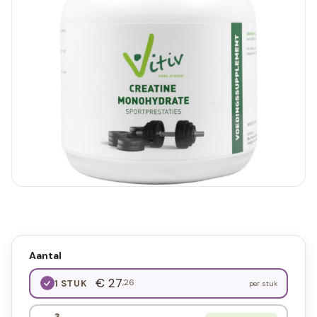
Aantal
€ 27
,26
1 STUK
per stuk
3