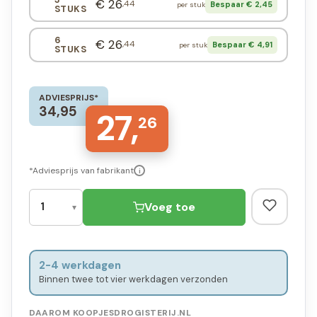
€ 26
,44
Bespaar € 2,45
per stuk
STUKS
6
€ 26
,44
Bespaar € 4,91
per stuk
STUKS
ADVIESPRIJS*
34,95
27,
26
*Adviesprijs van fabrikant
i
Voeg toe
2-4 werkdagen
Binnen twee tot vier werkdagen verzonden
DAAROM KOOPJESDROGISTERIJ.NL