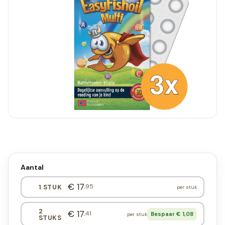
Aantal
€ 17
,95
1 STUK
per stuk
2
€ 17
,41
Bespaar € 1,08
per stuk
STUKS