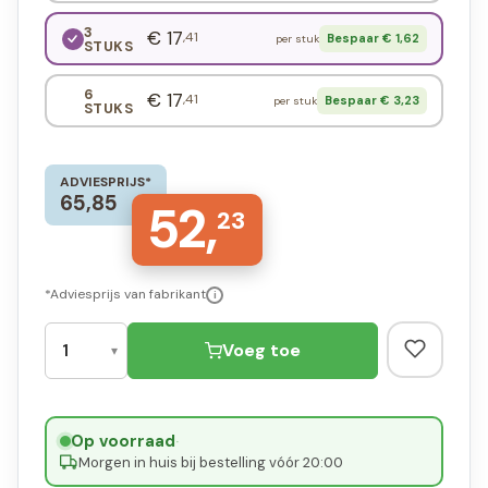
3
€ 17
,41
Bespaar € 1,62
per stuk
STUKS
6
€ 17
,41
Bespaar € 3,23
per stuk
STUKS
ADVIESPRIJS*
65,85
52,
23
*Adviesprijs van fabrikant
i
Voeg toe
Op voorraad
·
Morgen in huis bij bestelling vóór 20:00