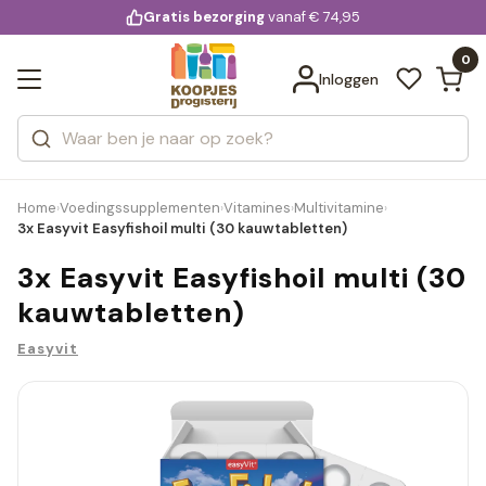
KD.
Gratis bezorging
voor 20:00 uur besteld
vanaf € 74,95
Bekijk alle resultaten
extra
Zoeken
0
Categorieën
Inloggen
Merken
Home
Voedingssupplementen
Vitamines
Multivitamine
›
›
›
›
3x Easyvit Easyfishoil multi (30 kauwtabletten)
3x Easyvit Easyfishoil multi (30
kauwtabletten)
Easyvit