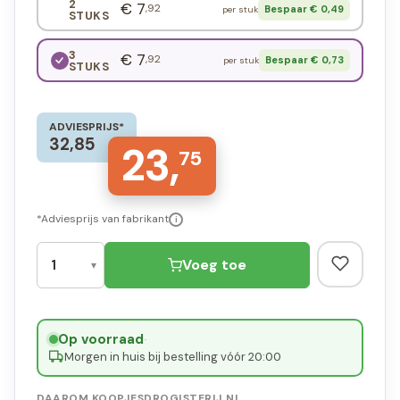
2
€ 7
,92
Bespaar € 0,49
per stuk
STUKS
3
€ 7
,92
Bespaar € 0,73
per stuk
STUKS
ADVIESPRIJS*
32,85
23,
75
*Adviesprijs van fabrikant
i
Voeg toe
Op voorraad
·
Morgen in huis bij bestelling vóór 20:00
DAAROM KOOPJESDROGISTERIJ.NL