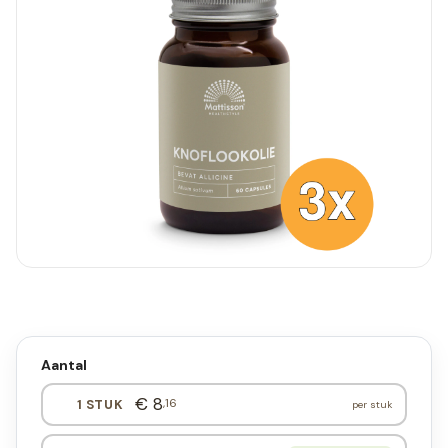
Aantal
€ 8
,16
1 STUK
per stuk