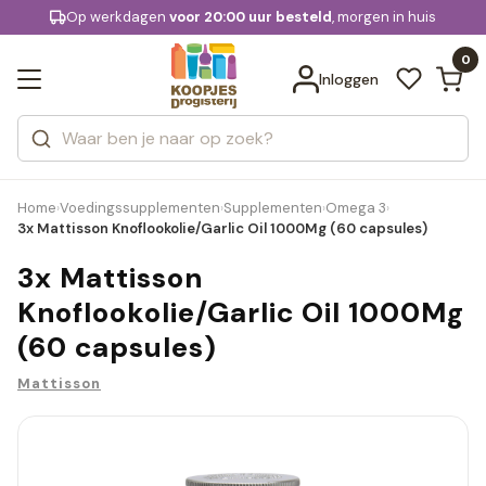
KD.
Op werkdagen
Gratis bezorging
voor 20:00 uur besteld
, morgen in huis
Bekijk alle resultaten
extra
Zoeken
0
Categorieën
Inloggen
Merken
Home
Voedingssupplementen
Supplementen
Omega 3
›
›
›
›
3x Mattisson Knoflookolie/Garlic Oil 1000Mg (60 capsules)
3x Mattisson
Knoflookolie/Garlic Oil 1000Mg
(60 capsules)
Mattisson