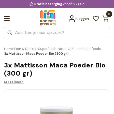
KD.
Gratis bezorging
voor 20:00 uur besteld
vanaf € 74,95
Bekijk alle resultaten
extra
Zoeken
0
Categorieën
Inloggen
Merken
Home
Eten & Drinken
Superfoods, Noten & Zaden
Superfoods
›
›
›
›
3x Mattisson Maca Poeder Bio (300 gr)
3x Mattisson Maca Poeder Bio
(300 gr)
Mattisson