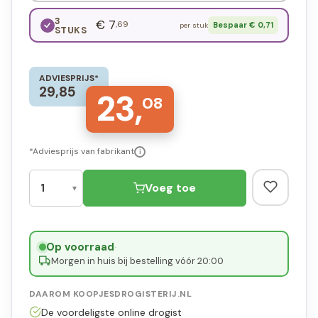
3
€ 7
,69
Bespaar € 0,71
per stuk
STUKS
ADVIESPRIJS*
29,85
23,
08
*Adviesprijs van fabrikant
i
Voeg toe
Op voorraad
·
Morgen in huis bij bestelling vóór 20:00
DAAROM KOOPJESDROGISTERIJ.NL
De voordeligste online drogist