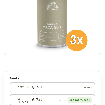
Aantal
€ 7
,93
1 STUK
per stuk
2
€ 7
,69
Bespaar € 0,48
per stuk
STUKS