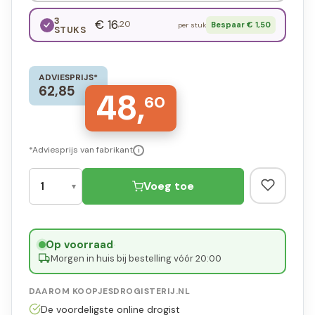
3
€ 16
,20
Bespaar € 1,50
per stuk
STUKS
ADVIESPRIJS*
62,85
48,
60
*Adviesprijs van fabrikant
i
Voeg toe
Op voorraad
·
Morgen in huis bij bestelling vóór 20:00
DAAROM KOOPJESDROGISTERIJ.NL
De voordeligste online drogist