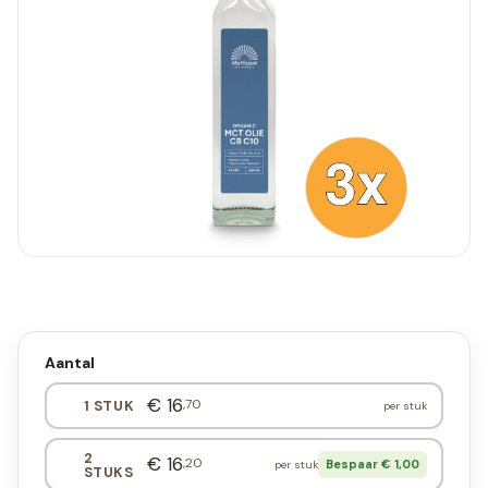
Aantal
€ 16
,70
1 STUK
per stuk
2
€ 16
,20
Bespaar € 1,00
per stuk
STUKS