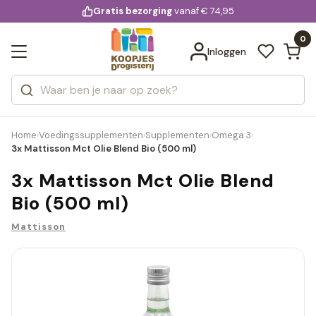
KD.
Gratis bezorging
voor 20:00 uur besteld
vanaf € 74,95
Bekijk alle resultaten
extra
Zoeken
0
Categorieën
Inloggen
Merken
Home
Voedingssupplementen
Supplementen
Omega 3
›
›
›
›
3x Mattisson Mct Olie Blend Bio (500 ml)
3x Mattisson Mct Olie Blend
Bio (500 ml)
Mattisson