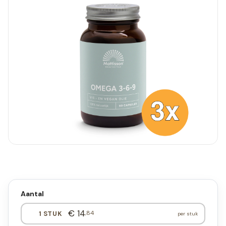
Aantal
€ 14
,84
1 STUK
per stuk