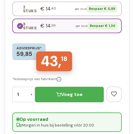
2
€ 14
,40
Bespaar € 0,89
per stuk
STUKS
3
€ 14
,39
Bespaar € 1,34
per stuk
STUKS
ADVIESPRIJS*
59,85
43,
18
*Adviesprijs van fabrikant
i
Voeg toe
Op voorraad
·
Morgen in huis bij bestelling vóór 20:00