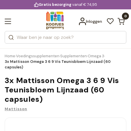
KD.
Gratis bezorging
voor 20:00 uur besteld
vanaf € 74,95
Bekijk alle resultaten
extra
Zoeken
0
Categorieën
Inloggen
Merken
Home
Voedingssupplementen
Supplementen
Omega 3
›
›
›
›
3x Mattisson Omega 3 6 9 Vis Teunisbloem Lijnzaad (60
capsules)
3x Mattisson Omega 3 6 9 Vis
Teunisbloem Lijnzaad (60
capsules)
Mattisson