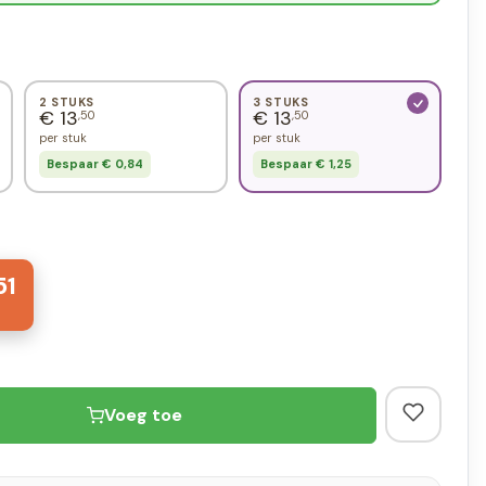
2 STUKS
3 STUKS
€ 13
€ 13
,50
,50
per stuk
per stuk
Bespaar € 0,84
Bespaar € 1,25
51
Voeg toe