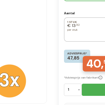
Aantal
1 STUK
€ 13
,92
per stuk
ADVIESPRIJS*
47,85
40,
*Adviesprijs van fabrikant
i