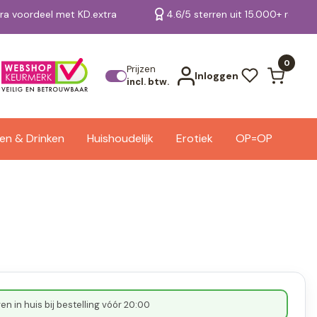
tra voordeel met KD.extra
4.6/5 sterren uit 15.000+ review
Bekijk alle resultaten
0
Prijzen
Inloggen
incl. btw.
en & Drinken
Huishoudelijk
Erotiek
OP=OP
n in huis bij bestelling vóór 20:00