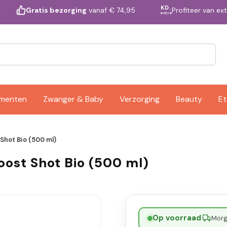
KD.
Profiteer van ex
Gratis bezorging
vanaf € 74,95
extra
ementen
Zwanger & Baby
Verzorging
Beauty
Et
Shot Bio (500 ml)
oost Shot Bio (500 ml)
Op voorraad
·
Morge