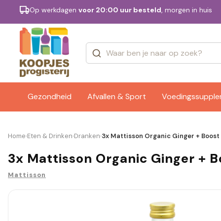
Op werkdagen
voor 20:00 uur besteld
, morgen in huis
Categorieën
Merken
Gezondheid
Afvallen & Sport
Voedingssuppl
Home
Eten & Drinken
Dranken
3x Mattisson Organic Ginger + Boost 
›
›
›
3x Mattisson Organic Ginger + B
Mattisson