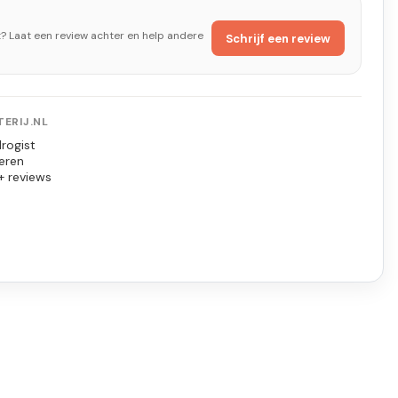
t? Laat een review achter en help andere
Schrijf een review
ERIJ.NL
rogist
eren
+ reviews