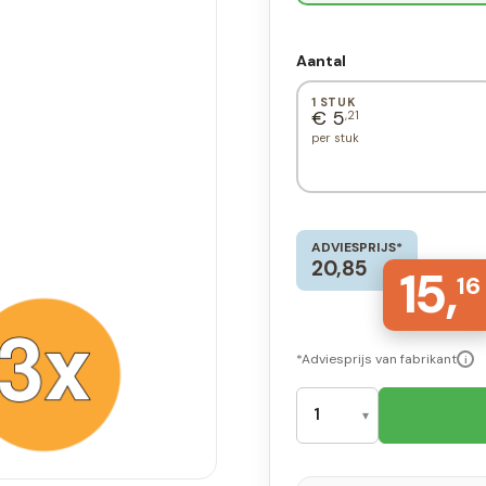
Aantal
1 STUK
€ 5
,21
per stuk
ADVIESPRIJS*
20,85
15,
16
*Adviesprijs van fabrikant
i