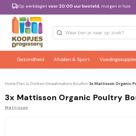
Op werkdagen
voor 20:00 uur besteld
, morgen in huis
Categorieën
Merken
Gezondheid
Afvallen & Sport
Voedingssuppl
Home
Eten & Drinken
Smaakmakers
Bouillon
3x Mattisson Organic Po
›
›
›
›
3x Mattisson Organic Poultry Bo
Mattisson