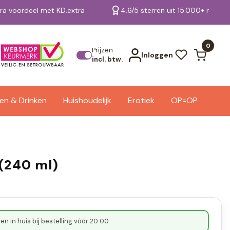
tra voordeel met KD.extra
4.6/5 sterren uit 15.000+ review
Bekijk alle resultaten
0
Prijzen
Inloggen
incl. btw.
en & Drinken
Huishoudelijk
Erotiek
OP=OP
 (240 ml)
n in huis bij bestelling vóór 20:00