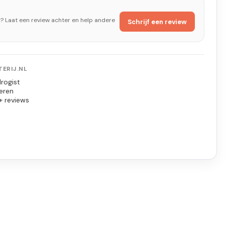
t? Laat een review achter en help andere
Schrijf een review
ERIJ.NL
rogist
eren
+ reviews