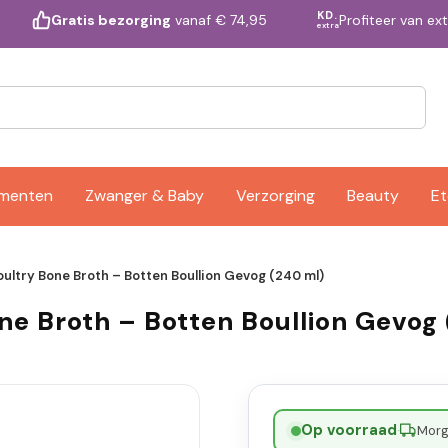
KD.
Profiteer van ex
Gratis bezorging
vanaf € 74,95
extra
ementen
Zwanger & Baby
Verzorging
Beauty
Et
ultry Bone Broth – Botten Boullion Gevog (240 ml)
ne Broth – Botten Boullion Gevog
Op voorraad
·
Morge