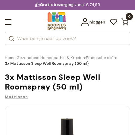
KD.
Gratis bezorging
voor 20:00 uur besteld
vanaf € 74,95
Bekijk alle resultaten
extra
Zoeken
0
Categorieën
Inloggen
Merken
Home
Gezondheid
Homeopathie & Kruiden
Etherische oliën
›
›
›
›
3x Mattisson Sleep Well Roomspray (50 ml)
3x Mattisson Sleep Well
Roomspray (50 ml)
Mattisson