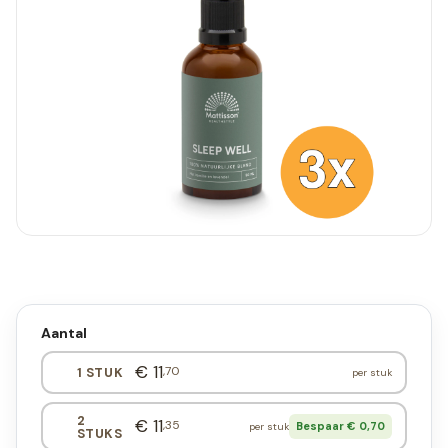
Aantal
€ 11
,70
1 STUK
per stuk
2
€ 11
,35
Bespaar € 0,70
per stuk
STUKS