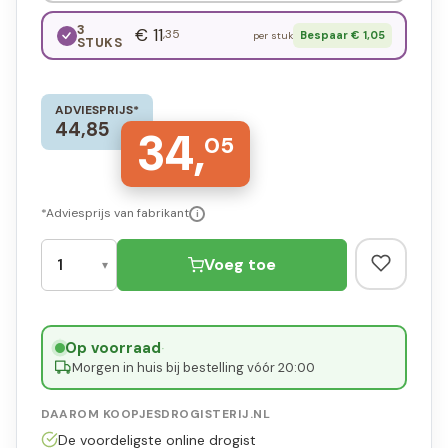
3
€ 11
,35
Bespaar € 1,05
per stuk
STUKS
ADVIESPRIJS*
44,85
34,
05
*Adviesprijs van fabrikant
i
Voeg toe
Op voorraad
·
Morgen in huis bij bestelling vóór 20:00
DAAROM KOOPJESDROGISTERIJ.NL
De voordeligste online drogist