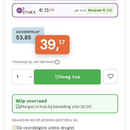
3
€ 13
,06
Bespaar € 1,21
per stuk
STUKS
ADVIESPRIJS*
53,85
39,
17
*Adviesprijs van fabrikant
i
Voeg toe
Op voorraad
·
Morgen in huis bij bestelling vóór 20:00
DAAROM KOOPJESDROGISTERIJ.NL
De voordeligste online drogist