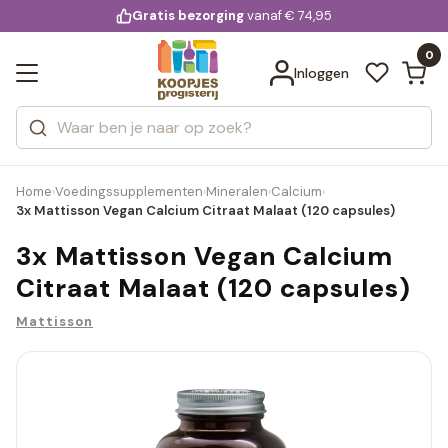
KD.
Gratis bezorging
voor 20:00 uur besteld
vanaf € 74,95
Bekijk alle resultaten
extra
Zoeken
0
Categorieën
Inloggen
Merken
Home
Voedingssupplementen
Mineralen
Calcium
›
›
›
›
3x Mattisson Vegan Calcium Citraat Malaat (120 capsules)
3x Mattisson Vegan Calcium
Citraat Malaat (120 capsules)
Mattisson