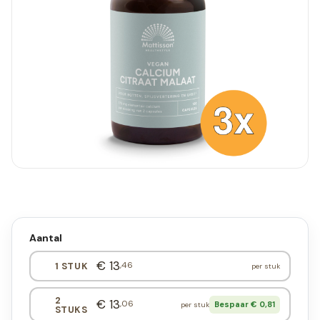
Aantal
€ 13
,46
1 STUK
per stuk
2
€ 13
,06
Bespaar € 0,81
per stuk
STUKS