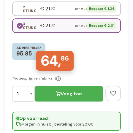
2
€ 21
,62
Bespaar € 1,34
per stuk
STUKS
3
€ 21
,62
Bespaar € 2,01
per stuk
STUKS
ADVIESPRIJS*
95,85
64,
86
*Adviesprijs van fabrikant
i
Voeg toe
Op voorraad
·
Morgen in huis bij bestelling vóór 20:00