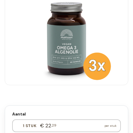
Aantal
€ 22
,29
1 STUK
per stuk