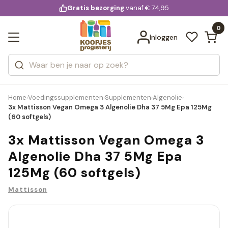
KD.
Gratis bezorging
voor 20:00 uur besteld
vanaf € 74,95
Bekijk alle resultaten
extra
Zoeken
0
Categorieën
Inloggen
Merken
Home
Voedingssupplementen
Supplementen
Algenolie
›
›
›
›
3x Mattisson Vegan Omega 3 Algenolie Dha 37 5Mg Epa 125Mg
(60 softgels)
3x Mattisson Vegan Omega 3
Algenolie Dha 37 5Mg Epa
125Mg (60 softgels)
Mattisson