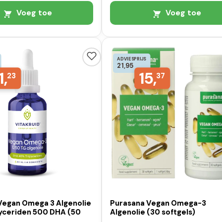
Voeg toe
Voeg toe
ADVIESPRIJS
21,95
1,
15,
23
37
 Vegan Omega 3 Algenolie
Purasana Vegan Omega-3
lyceriden 500 DHA (50
Algenolie (30 softgels)