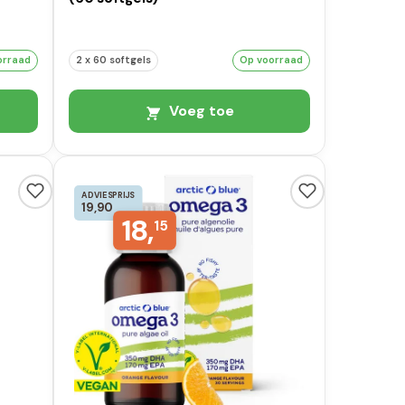
orraad
2 x 60 softgels
Op voorraad
Voeg toe
ADVIESPRIJS
19,90
18,
15