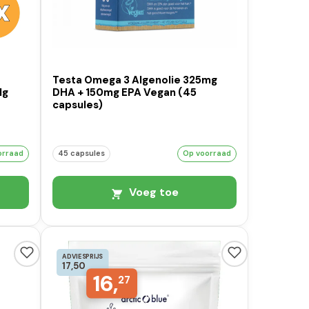
Testa Omega 3 Algenolie 325mg
Mg
DHA + 150mg EPA Vegan (45
capsules)
orraad
45 capsules
Op voorraad
Voeg toe
ADVIESPRIJS
17,50
16,
27