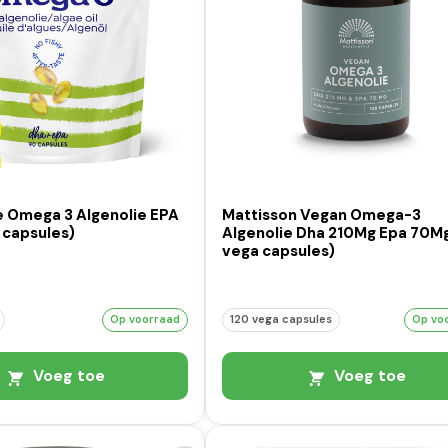
e Omega 3 Algenolie EPA
Mattisson Vegan Omega-3
 capsules)
Algenolie Dha 210Mg Epa 70Mg
vega capsules)
Op voorraad
120 vega capsules
Op vo
Voeg toe
Voeg toe