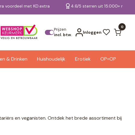
tra voordeel met KD.extra
4.6/5 sterren uit 15.000+ review
Bekijk alle resultaten
0
Prijzen
Inloggen
incl. btw.
en & Drinken
Huishoudelijk
Erotiek
OP=OP
tariërs en veganisten. Ontdek het brede assortiment bij