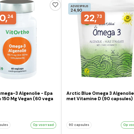
ADVIESPRIJS
24,90
0,
22,
24
73
Omega-3 Algenolie - Epa
Arctic Blue Omega 3 Algenoli
a 150 Mg Vegan (60 vega
met Vitamine D (90 capsules)
sules
Op voorraad
90 capsules
Op vo