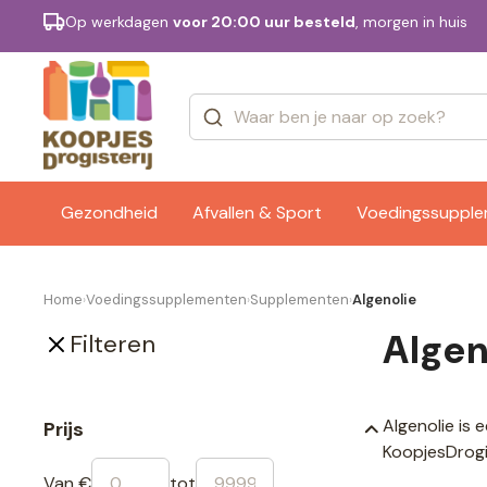
Op werkdagen
voor 20:00 uur besteld
, morgen in huis
Categorieën
Merken
Gezondheid
Afvallen & Sport
Voedingssuppl
Home
Voedingssupplementen
Supplementen
Algenolie
›
›
›
Algen
Filteren
Algenolie is
Prijs
KoopjesDrogis
Van €
tot