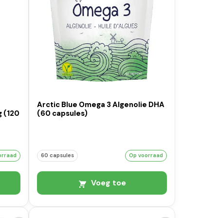
Arctic Blue Omega 3 Algenolie DHA
 (120
(60 capsules)
orraad
60 capsules
Op voorraad
Voeg toe