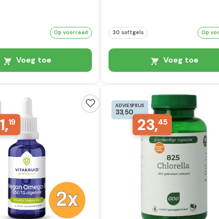
Op voorraad
30 softgels
Op vo
Voeg toe
Voeg toe
ADVIESPRIJS
33,50
1,
23,
19
45