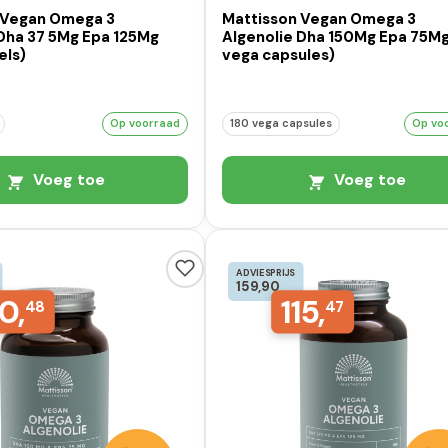
 Vegan Omega 3
Mattisson Vegan Omega 3
 Dha 37 5Mg Epa 125Mg
Algenolie Dha 150Mg Epa 75Mg
els)
vega capsules)
Op voorraad
180 vega capsules
Op vo
Voeg toe
Voeg toe
ADVIESPRIJS
159,90
0,
115,
48
47