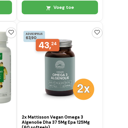
Voeg toe
ADVIESPRIJS
63,90
43,
24
2x Mattisson Vegan Omega 3
Algenolie Dha 37 5Mg Epa 125Mg
(60 softgels)