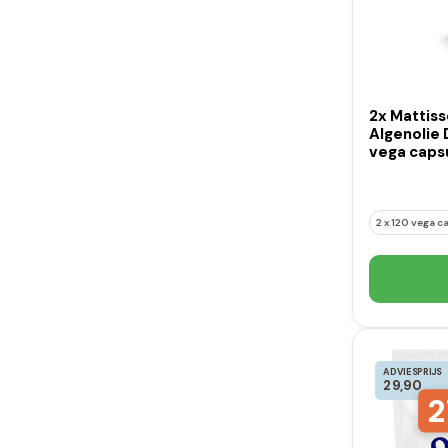
2x Mattis
Algenolie
vega caps
2 x 120 vega c
ADVIESPRIJS
29,90
2