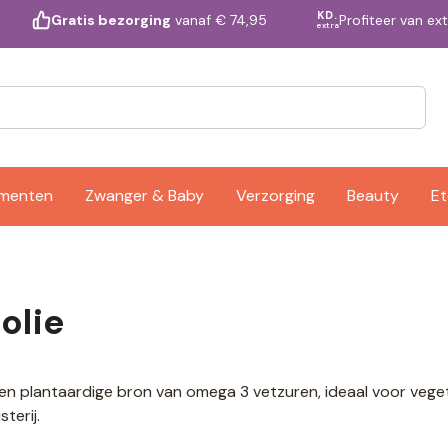
KD.
Profiteer van ex
Gratis bezorging
vanaf € 74,95
extra
ementen
Zwanger & Baby
Verzorging
Beauty
Et
olie
 een plantaardige bron van omega 3 vetzuren, ideaal voor vege
terij.