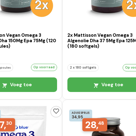
son Vegan Omega 3
2x Mattisson Vegan Omega 3
 Dha 150Mg Epa 75Mg (120
Algenolie Dha 37 5Mg Epa 125
ules)
(180 softgels)
Op voorraad
2 x 180 softgels
Op vo
apsules
Voeg toe
Voeg toe
ADVIESPRIJS
34,95
7,
28,
30
48