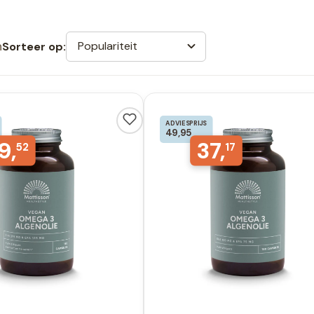
n
Populariteit
Sorteer op:
ADVIESPRIJS
49,95
9,
37,
52
17