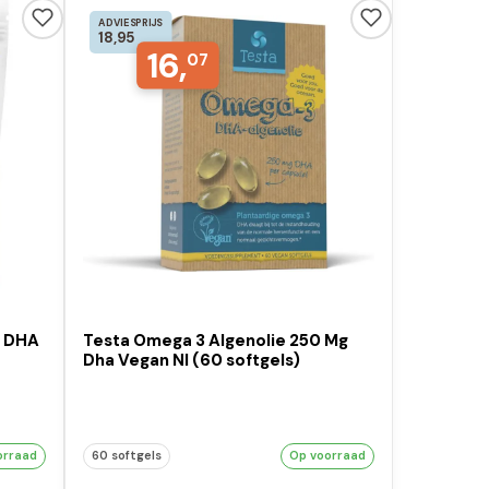
ADVIESPRIJS
18,95
16,
07
e DHA
Testa Omega 3 Algenolie 250 Mg
Dha Vegan Nl (60 softgels)
orraad
60 softgels
Op voorraad