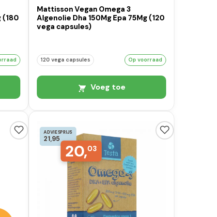
Mattisson Vegan Omega 3
 (180
Algenolie Dha 150Mg Epa 75Mg (120
vega capsules)
orraad
120 vega capsules
Op voorraad
Voeg toe
ADVIESPRIJS
21,95
20,
03