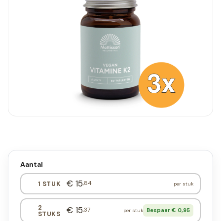
Aantal
€ 15
,84
1 STUK
per stuk
2
€ 15
,37
Bespaar € 0,95
per stuk
STUKS