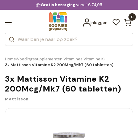
KD.
Gratis bezorging
voor 20:00 uur besteld
vanaf € 74,95
Bekijk alle resultaten
extra
Zoeken
0
Categorieën
Inloggen
Merken
Home
Voedingssupplementen
Vitamines
Vitamine K
›
›
›
›
3x Mattisson Vitamine K2 200Mcg/Mk7 (60 tabletten)
3x Mattisson Vitamine K2
200Mcg/Mk7 (60 tabletten)
Mattisson