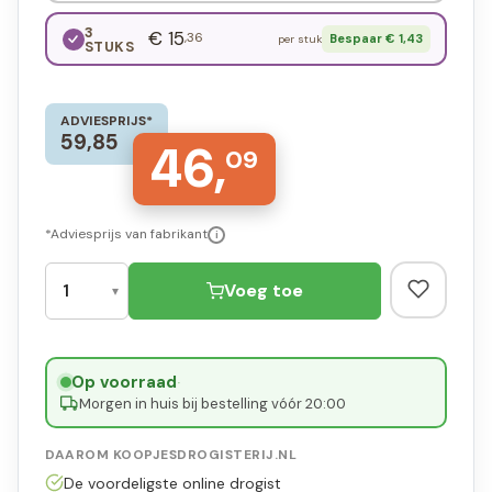
3
€ 15
,36
Bespaar € 1,43
per stuk
STUKS
ADVIESPRIJS*
59,85
46,
09
*Adviesprijs van fabrikant
i
Voeg toe
Op voorraad
·
Morgen in huis bij bestelling vóór 20:00
DAAROM KOOPJESDROGISTERIJ.NL
De voordeligste online drogist