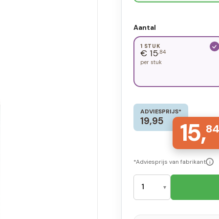
Aantal
1 STUK
€ 15
,84
per stuk
ADVIESPRIJS*
19,95
15,
8
*Adviesprijs van fabrikant
i