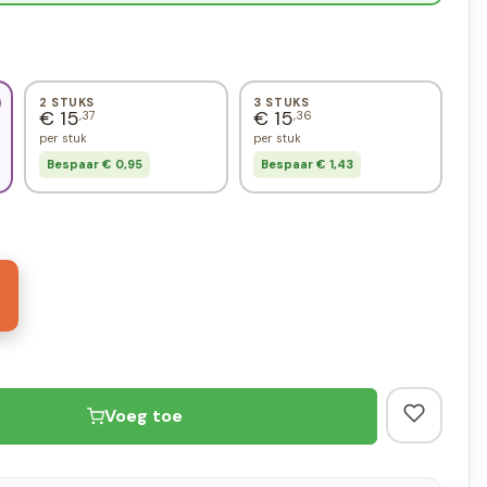
2 STUKS
3 STUKS
€ 15
€ 15
,37
,36
per stuk
per stuk
Bespaar € 0,95
Bespaar € 1,43
4
Voeg toe