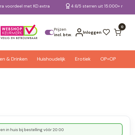
tra voordeel met KD.extra
4.6/5 sterren uit 15.000+ review
Bekijk alle resultaten
0
Prijzen
Inloggen
incl. btw.
en & Drinken
Huishoudelijk
Erotiek
OP=OP
n in huis bij bestelling vóór 20:00