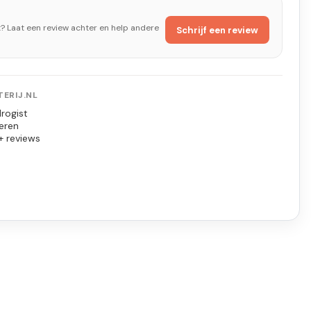
t? Laat een review achter en help andere
Schrijf een review
ERIJ.NL
rogist
eren
+ reviews