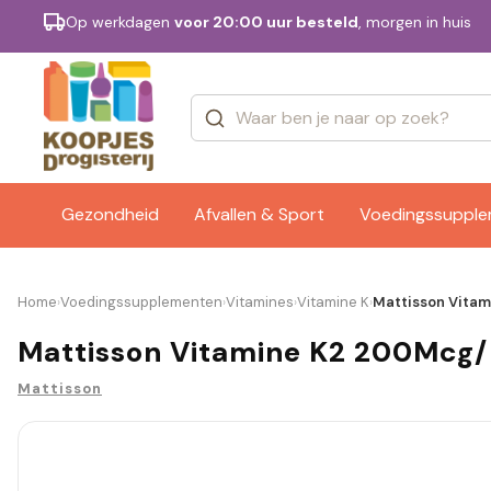
Op werkdagen
voor 20:00 uur besteld
, morgen in huis
Categorieën
Merken
Gezondheid
Afvallen & Sport
Voedingssuppl
Home
Voedingssupplementen
Vitamines
Vitamine K
Mattisson Vitam
›
›
›
›
Mattisson Vitamine K2 200Mcg/
Mattisson