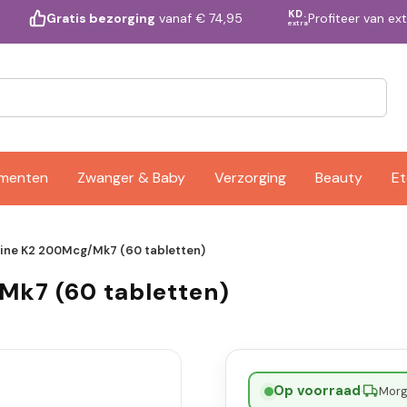
KD.
Profiteer van ex
Gratis bezorging
vanaf € 74,95
extra
ementen
Zwanger & Baby
Verzorging
Beauty
Et
ine K2 200Mcg/Mk7 (60 tabletten)
Mk7 (60 tabletten)
Op voorraad
·
Morge