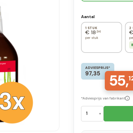
Aantal
1 STUK
2
€ 18
€
,94
per stuk
pe
B
ADVIESPRIJS*
97,35
55,
1
*Adviesprijs van fabrikant
i