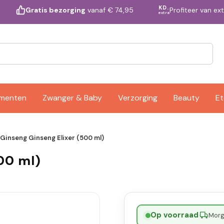
KD.
Profiteer van ex
Gratis bezorging
vanaf € 74,95
extra
ementen
Zwanger & Baby
Verzorging
Beauty
Et
 Ginseng Ginseng Elixer (500 ml)
500 ml)
Op voorraad
·
Morge