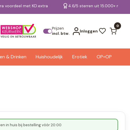
tra voordeel met KD.extra
4.6/5 sterren uit 15.000+ review
Bekijk alle resultaten
0
Prijzen
Inloggen
incl. btw.
en & Drinken
Huishoudelijk
Erotiek
OP=OP
n in huis bij bestelling vóór 20:00