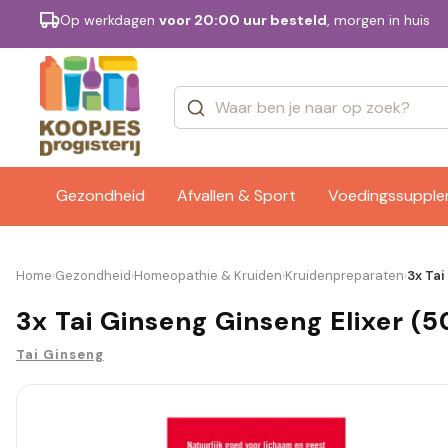
Op werkdagen
voor 20:00 uur besteld
, morgen in huis
Categorieën
Merken
Gezondheid
Afvallen & Sport
Voedingssuppl
Home
Gezondheid
Homeopathie & Kruiden
Kruidenpreparaten
3x Tai
›
›
›
›
3x Tai Ginseng Ginseng Elixer (
Tai Ginseng