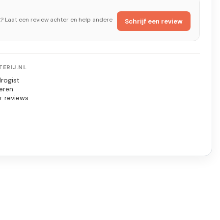
t? Laat een review achter en help andere
Schrijf een review
ERIJ.NL
rogist
eren
+ reviews