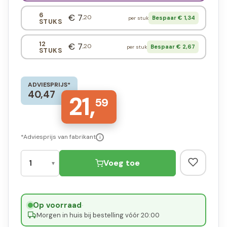
6
€ 7
,20
Bespaar € 1,34
per stuk
STUKS
12
€ 7
,20
Bespaar € 2,67
per stuk
STUKS
ADVIESPRIJS*
40,47
21,
59
*Adviesprijs van fabrikant
i
Voeg toe
Op voorraad
·
Morgen in huis bij bestelling vóór 20:00