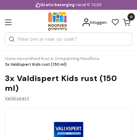
KD.
Gratis bezorging
voor 20:00 uur besteld
vanaf € 74,95
Bekijk alle resultaten
extra
Zoeken
0
Categorieën
Inloggen
Merken
Home
Gezondheid
Rust & Ontspanning
Passiflora
›
›
›
›
3x Valdispert Kids rust (150 ml)
3x Valdispert Kids rust (150
ml)
Valdispert