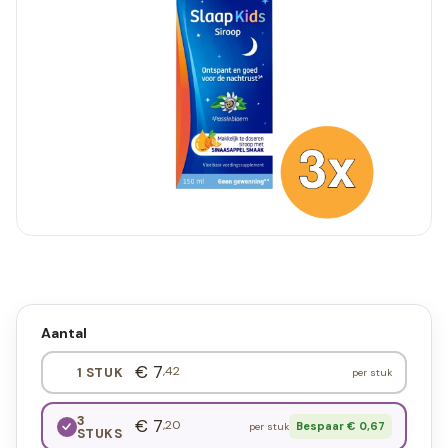
Aantal
€ 7
,42
1 STUK
per stuk
3
€ 7
,20
Bespaar € 0,67
per stuk
STUKS