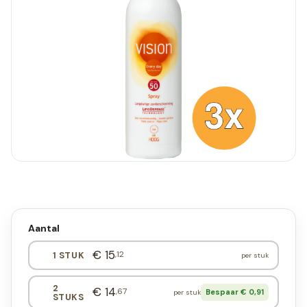
Aantal
€ 15
,12
1 STUK
per stuk
2
€ 14
,67
Bespaar € 0,91
per stuk
STUKS