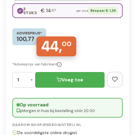
3
€ 14
,67
Bespaar € 1,36
per stuk
STUKS
ADVIESPRIJS*
100,77
44,
00
*Adviesprijs van fabrikant
i
Voeg toe
Op voorraad
·
Morgen in huis bij bestelling vóór 20:00
DAAROM KOOPJESDROGISTERIJ.NL
De voordeligste online drogist