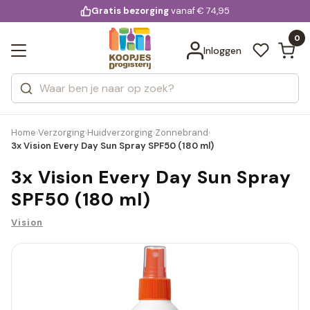
KD.
Gratis bezorging
voor 20:00 uur besteld
vanaf € 74,95
Bekijk alle resultaten
extra
Zoeken
0
Categorieën
Inloggen
Merken
Home
Verzorging
Huidverzorging
Zonnebrand
›
›
›
›
3x Vision Every Day Sun Spray SPF50 (180 ml)
3x Vision Every Day Sun Spray
SPF50 (180 ml)
Vision