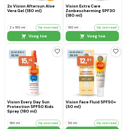
2x Vision Aftersun Aloe
Vision Extra Care
Vera Gel (180 ml)
Zonbescherming SPF30
(180 ml)
2 x 180 ml
Op voorraad
180 ml
Op voorraad
Voeg toe
Voeg toe
ADVIESPRIJS
ADVIESPRIJS
33,59
28,59
15,
12,
12
87
Vision Every Day Sun
Vision Face Fluid SPF50+
Protection SPF50 Kids
(50 ml)
Spray (180 ml)
180 ml
Op voorraad
50 ml
Op voorraad