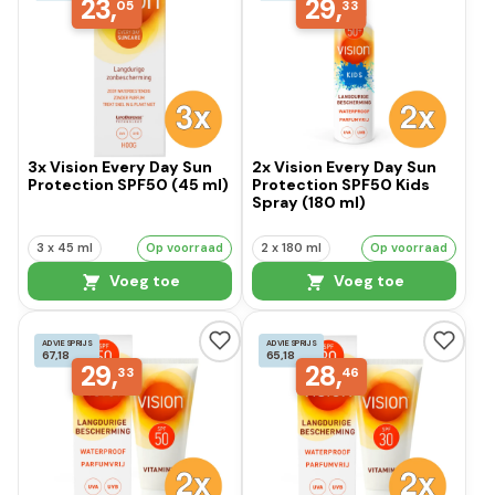
23,
29,
05
33
3x Vision Every Day Sun
2x Vision Every Day Sun
Protection SPF50 (45 ml)
Protection SPF50 Kids
Spray (180 ml)
3 x 45 ml
Op voorraad
2 x 180 ml
Op voorraad
Voeg toe
Voeg toe
ADVIESPRIJS
ADVIESPRIJS
67,18
65,18
29,
28,
33
46