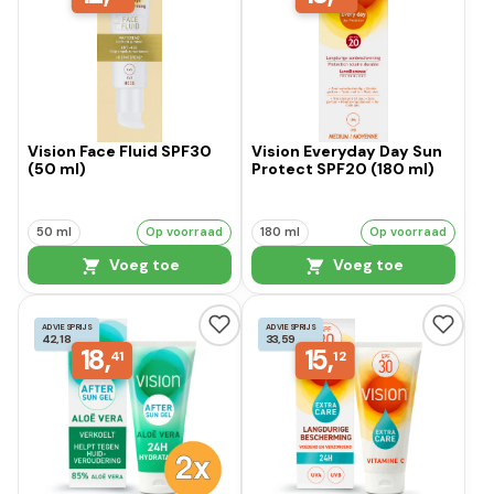
Vision Face Fluid SPF30
Vision Everyday Day Sun
(50 ml)
Protect SPF20 (180 ml)
50 ml
Op voorraad
180 ml
Op voorraad
Voeg toe
Voeg toe
ADVIESPRIJS
ADVIESPRIJS
42,18
33,59
18,
15,
41
12