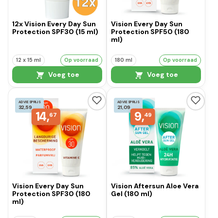
12x Vision Every Day Sun
Vision Every Day Sun
Protection SPF30 (15 ml)
Protection SPF50 (180
ml)
12 x 15 ml
Op voorraad
180 ml
Op voorraad
Voeg toe
Voeg toe
ADVIESPRIJS
ADVIESPRIJS
32,59
21,09
14,
9,
67
49
Vision Every Day Sun
Vision Aftersun Aloe Vera
Protection SPF30 (180
Gel (180 ml)
ml)