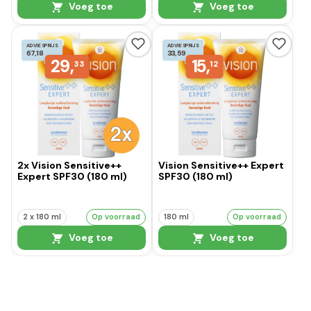
Voeg toe
Voeg toe
ADVIESPRIJS
ADVIESPRIJS
67,18
33,59
29,
15,
33
12
2x Vision Sensitive++
Vision Sensitive++ Expert
Expert SPF30 (180 ml)
SPF30 (180 ml)
2 x 180 ml
Op voorraad
180 ml
Op voorraad
Voeg toe
Voeg toe