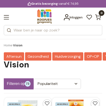
KD.
Gratis bezorging
voor 20:00 uur besteld
vanaf € 74,95
Bekijk alle resultaten
extra
Zoeken
0
Categorieën
Inloggen
Merken
Home
Vision
›
Aftersun
Gezondheid
Huidverzorging
OP=OP
Vision
Populariteit
Filteren op
73
ADVIESPRIJS
ADVIESPRIJS