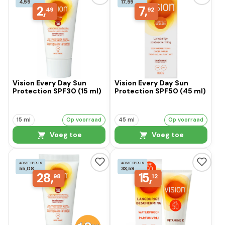
4,59
17,59
2,
7,
49
92
Vision Every Day Sun
Vision Every Day Sun
Protection SPF30 (15 ml)
Protection SPF50 (45 ml)
15 ml
Op voorraad
45 ml
Op voorraad
Voeg toe
Voeg toe
ADVIESPRIJS
ADVIESPRIJS
55,08
33,59
28,
15,
98
12