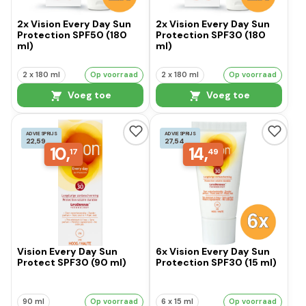
2x Vision Every Day Sun
2x Vision Every Day Sun
Protection SPF50 (180
Protection SPF30 (180
ml)
ml)
2 x 180 ml
Op voorraad
2 x 180 ml
Op voorraad
Voeg toe
Voeg toe
ADVIESPRIJS
ADVIESPRIJS
22,59
27,54
10,
14,
17
49
Vision Every Day Sun
6x Vision Every Day Sun
Protect SPF30 (90 ml)
Protection SPF30 (15 ml)
90 ml
Op voorraad
6 x 15 ml
Op voorraad