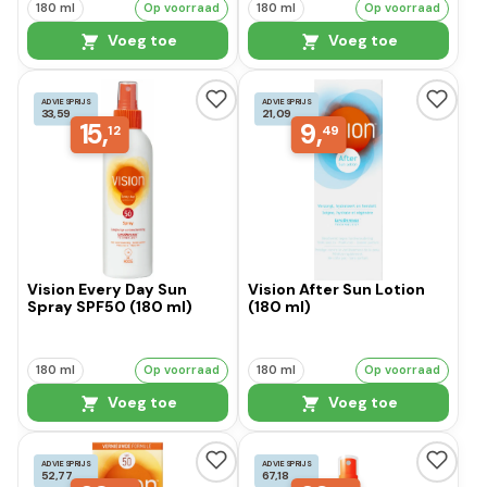
180 ml
Op voorraad
180 ml
Op voorraad
Voeg toe
Voeg toe
ADVIESPRIJS
ADVIESPRIJS
33,59
21,09
15,
9,
12
49
Vision Every Day Sun
Vision After Sun Lotion
Spray SPF50 (180 ml)
(180 ml)
180 ml
Op voorraad
180 ml
Op voorraad
Voeg toe
Voeg toe
ADVIESPRIJS
ADVIESPRIJS
52,77
67,18