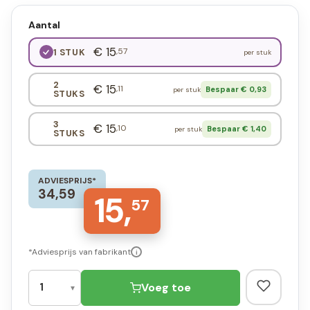
Aantal
€ 15
,57
1 STUK
per stuk
2
€ 15
,11
Bespaar € 0,93
per stuk
STUKS
3
€ 15
,10
Bespaar € 1,40
per stuk
STUKS
ADVIESPRIJS*
34,59
15,
57
*Adviesprijs van fabrikant
i
Voeg toe