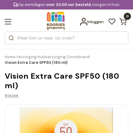
KD.
Op werkdagen
Gratis bezorging
voor 20:00 uur besteld
, morgen in huis
Bekijk alle resultaten
extra
Zoeken
0
Categorieën
Inloggen
Merken
Home
Verzorging
Huidverzorging
Zonnebrand
›
›
›
›
Vision Extra Care SPF50 (180 ml)
Vision Extra Care SPF50 (180
ml)
Vision